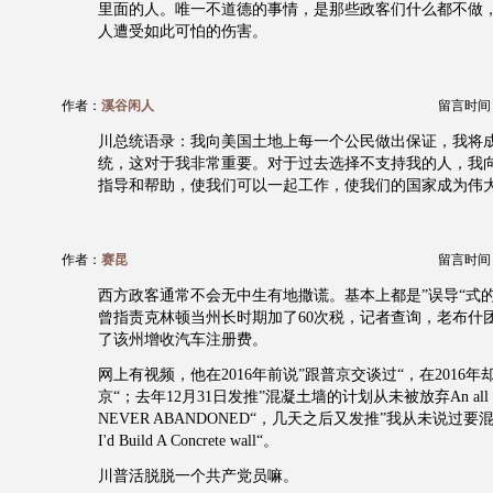
里面的人。唯一不道德的事情，是那些政客们什么都不做
人遭受如此可怕的伤害。
作者：
溪谷闲人
留言时间：20
川总统语录：我向美国土地上每一个公民做出保证，我将
统，这对于我非常重要。对于过去选择不支持我的人，我
指导和帮助，使我们可以一起工作，使我们的国家成为伟
作者：
赛昆
留言时间：20
西方政客通常不会无中生有地撒谎。基本上都是”误导“式
曾指责克林顿当州长时期加了60次税，记者查询，老布什
了该州增收汽车注册费。
网上有视频，他在2016年前说”跟普京交谈过“，在2016年
京“；去年12月31日发推”混凝土墙的计划从未被放弃An all concr
NEVER ABANDONED“，几天之后又发推”我从未说过要混凝土墙
I'd Build A Concrete wall“。
川普活脱脱一个共产党员嘛。