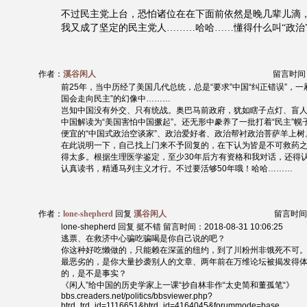
不过民主党上台，恐怕诸位在在下面前依然是晚几辈儿滴
我又成了坚定的民主党人………哈哈……懂得什么叫“政治
作者：
溪谷闲人
留言时间：20
前25年，当中历经了美国几代总统，总是“要求”中国“纠正错误”，一
国会走向民主”的幻像中………
岂知中国没有外交、只有统战。奥巴马前政府，犹如瞎子点灯、盲
中国解读为“美国害怕中国撅起”。还无形中豢养了一批打着“民主”
便宜的“中国式政治空谈家”、政治爱好者、政治帮衬政治菩萨羊上树
在此说明一下，自己找上门来不予回复的，在下认为皆是不可救药之
得太多。根据生理医学鉴定，至少30年后方有资格和我对话，还得
认真读书，精通马列主义才行。不过要活够50年哦！哈哈………
作者：
lone-shepherd
回复
溪谷闲人
留言时间：20
lone-shepherd 回复 挺不错 留言时间：2018-08-31 10:06:25
逃票、在救济中心骗吃骗喝是你自己说的吧？
你这种好吃懒做的，只能赖在深蓝的纽约，到了川粉州非饿死不可
最恶劣的，是你大量抄袭别人的文章、两年前在万维论坛被揭发得
的，是不是事实？
《闲人”给中国的历史学家上一课“抄自林非作“太史简和董孤笔“》
bbs.creaders.net/politics/bbsviewer.php?
btrd_trd_id=1116651&btrd_id=4164045&forummode=base