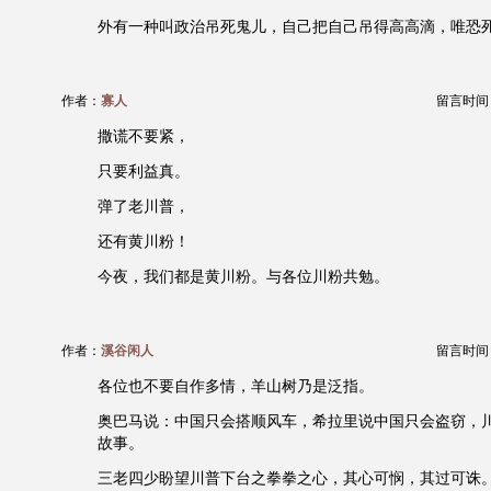
外有一种叫政治吊死鬼儿，自己把自己吊得高高滴，唯恐
作者：
寡人
留言时间：20
撒谎不要紧，
只要利益真。
弹了老川普，
还有黄川粉！
今夜，我们都是黄川粉。与各位川粉共勉。
作者：
溪谷闲人
留言时间：20
各位也不要自作多情，羊山树乃是泛指。
奥巴马说：中国只会搭顺风车，希拉里说中国只会盗窃，
故事。
三老四少盼望川普下台之拳拳之心，其心可悯，其过可诛