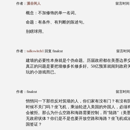
作者：
溪谷闲人
留言时间：20
概念：不加修饰的单一名词。
命题：有条件、有判断的陈述句。
别瞎球用。
作者：
talkswitch1
回复 finalcut
留言时间：20
建墙的必要性本身就是个伪命题。历届政府都在美墨边界
真正的问题是要把墙修多长修多好。50亿预算就闹到政府
玩的小游戏而已。
作者：finalcut
留言时间：20
悄悄问一下那些反对筑墙的人，你们家有没有门？有没有
时候不关门吗？坐飞机，乘油轮进入美国的外国人，必须
会被拒。那么为什么空路和海路需要控制，而“陆路”（美
无政府状体？你们是不是也要开放空路和海路？坐飞机或
国签证？