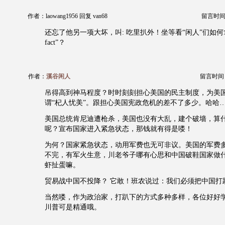
作者：laowang1956 回复 van68
留言时间：20
还忘了他另一项大坏，叫: 吃里扒外！坐等看“闲人”们如何拿出“al
fact”？
作者：
溪谷闲人
留言时间：20
吊得高到神马程度？时时刻刻担心美国的民主制度，为美
谓“杞人忧美”。跟担心美国宪政危机的差不了多少。哈哈
美国总统肯尼迪遭枪杀，美国也没有大乱，建个破墙，算
呢？宣布国家进入紧急状态，那钱就有得是喽！
为何？国家紧急状态，动用军费也无可非议。美国的军费
不完，有军火生意，川老爷子哪有心思和中国破鞋国家做
虾扯蛋嘛。
贸易战中国不投降？ 它敢！班农说过：我们必须把中国打
当然喽，作为政治家，打趴下的方式多种多样，各位好好
川普可是精通哦。