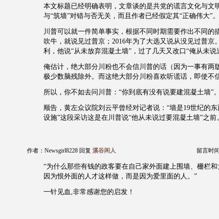
本文标题已经明确表明，文章谈的是共党的谎言文化与文
与“筑墙”对错与否无关，而且作者已经假定其“正确伟大”
川普可以就一件简单事实，根据不同时期需要作出不同的描述
吹牛，就说见过普京；2016年为了大选又说从没见过普京
利，他说“从未放弃混凝土墙”，过了几天又改口“俺从未说
俺估计，绝大部分川粉也不会信川普的话（因为一事有两
极少数脑残除外。而这绝大部分川粉喜欢听谎话，即使不
所以，你不如去问川普：“你到底有没有说要建混凝土墙”
顺告，黄左众议院刘云平曾经对记者说：“墙是19世纪的
设施”这段采访这是在川普说“他从未说过要混凝土墙”之前
作者：Newsgirl8228 回复
溪谷闲人
留言时间：2
“为什么那些有钱的政客要在自己家外面建上围墙、栅栏和
因为恨外面的人才这样做，而是因为爱里面的人。”
一针见血,非常感谢您的启发！