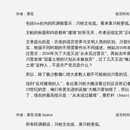
作者：
赛昆
留言时间：20
包括fox在内的民调都显示：川粉文化低。看来黄川粉更低
主帖的标题和内容都有“建墙”好坏无关，作者还假定其“正
文章提出的是：共党的谎言世界与文明人类的区别。川普
实，根据不同时期的不用需要作出不同描述。例如2016年
过普京；2016年为了大选又说“从未见过普京”。再如去年
川普发推“混凝土墙的计划从未被放弃”，过了几天又说“
土墙”这种人，不是共产党员是什么？
所以，除了极少数脑C,绝大多数人都不可能相信川普的话
说到“反对建墙的人”，各位黄川粉大概没看过刘议员答记
19世纪的货，俺们有更先进的设施”大概川普知错了，所
了，现在的最高指示是：“从未说过建墙”，要栏杆（fence
作者：
赛昆
回复 finalcut
留言时间：20
所有民调都说：川粉文化低，黄川粉更低。