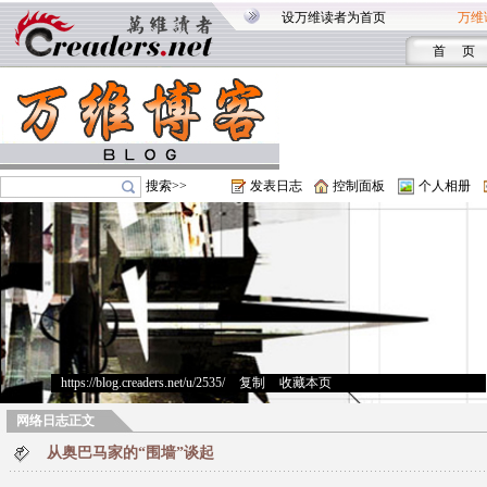
设万维读者为首页
万维
首 页
搜索>>
发表日志
控制面板
个人相册
https://blog.creaders.net/u/2535/
>
复制
>
收藏本页
网络日志正文
从奥巴马家的“围墙”谈起