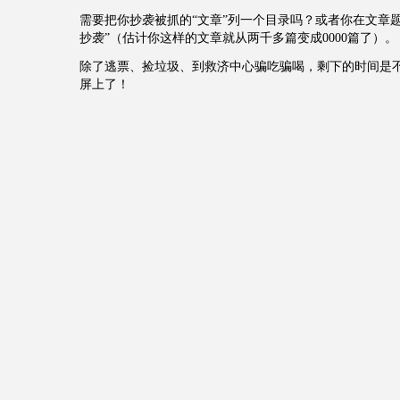
需要把你抄袭被抓的“文章”列一个目录吗？或者你在文章
抄袭”（估计你这样的文章就从两千多篇变成0000篇了）。
除了逃票、捡垃圾、到救济中心骗吃骗喝，剩下的时间是
屏上了！