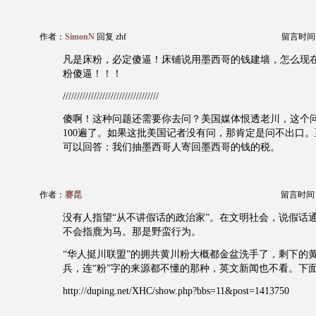
作者：
SimonN
回复 zhf
留言时间：20
凡是床粉，必定傻逼！床铺说用墨西哥的钱建墙，怎么现
粉傻逼！！！
//////////////////////////////////
傻啊！这种问题还需要你去问？美国媒体恨透老川，这个
100遍了。如果这批美国记者没有问，那肯定是问不出口
可以回答：我们抽墨西哥人寄回墨西哥的钱的税。
作者：
赛昆
留言时间：20
没有人指望“从不讲假话的政治家”。在文明社会，说假话通常是“m
不会指鹿为马。那是野蛮行为。
“华人挺川联盟”的拥共黄川粉大概都金盆洗手了，剩下的
兵，连“粉”字的来源都不懂的那种，英文新闻也不看。下
http://duping.net/XHC/show.php?bbs=11&post=1413750