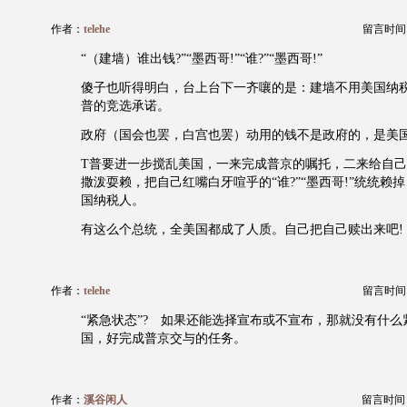
作者：
telehe
留言时间：20
“（建墙）谁出钱?”“墨西哥!”“谁?”“墨西哥!”
傻子也听得明白，台上台下一齐嚷的是：建墙不用美国纳
普的竞选承诺。
政府（国会也罢，白宫也罢）动用的钱不是政府的，是美
T普要进一步搅乱美国，一来完成普京的嘱托，二来给自
撒泼耍赖，把自己红嘴白牙喧乎的“谁?”“墨西哥!”统统赖
国纳税人。
有这么个总统，全美国都成了人质。自己把自己赎出来吧!
作者：
telehe
留言时间：20
“紧急状态”? 如果还能选择宣布或不宣布，那就没有什么
国，好完成普京交与的任务。
作者：
溪谷闲人
留言时间：20