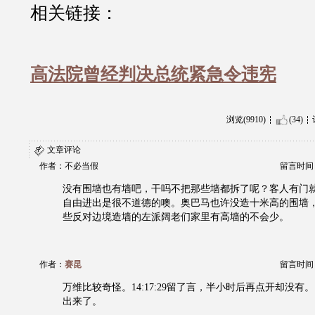
相关链接：
高法院曾经判决总统紧急令违宪
浏览(9910)
(34)
文章评论
作者：不必当假
留言时间：20
没有围墙也有墙吧，干吗不把那些墙都拆了呢？客人有门
自由进出是很不道德的噢。奥巴马也许没造十米高的围墙
些反对边境造墙的左派阔老们家里有高墙的不会少。
作者：
赛昆
留言时间：20
万维比较奇怪。14:17:29留了言，半小时后再点开却没有
出来了。