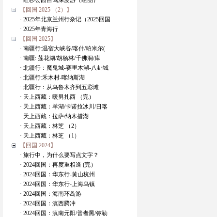
· 红杉公园自驾深度游（组图）
【回国 2025 （2）】
· 2025年北京兰州行杂记（2025回国
· 2025年青海行
【回国 2025】
· 南疆行:温宿大峡谷/喀什/帕米尔(
· 南疆: 莲花湖/胡杨林/千佛洞/库
· 北疆行：魔鬼城-赛里木湖-八卦城
· 北疆行:禾木村-喀纳斯湖
· 北疆行：从乌鲁木齐到五彩滩
· 天上西藏：暖男扎西 （完）
· 天上西藏：羊湖/卡诺拉冰川/日喀
· 天上西藏：拉萨/纳木措湖
· 天上西藏：林芝 （2）
· 天上西藏：林芝 （1）
【回国 2024】
· 旅行中，为什么要写点文字？
· 2024回国：再度重相逢 (完）
· 2024回国：华东行-黄山杭州
· 2024回国：华东行-上海乌镇
· 2024回国：海南环岛游
· 2024回国：滇西腾冲
· 2024回国：滇南元阳/普者黑/弥勒