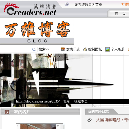
设万维读者为首页
万维
首 页
搜索>>
发表日志
控制面板
个人相册
https://blog.creaders.net/u/2535/
>
复制
>
收藏本页
我的网络日志
我的名片
大国博弈暗战：部