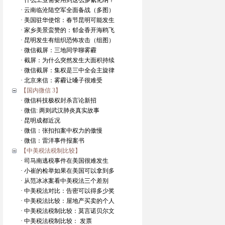
· 什么工业需要用到这么多氰化纳？
· 云南临沧陆空军全面备战（多图）
· 美国驻华使馆：春节昆明可能发生
· 家乡美景蛮赞的：郁金香开海鸥飞
· 昆明发生有组织恐怖攻击（组图）
· 微信截屏：三地同学聊雾霾
· 截屏：为什么突然发生大面积持续
· 微信截屏：集权是三中全会主旋律
· 北京来信：雾霾让嗓子很难受
【国内微信 3】
· 微信科技极权封杀言论新招
· 微信: 两则武汉肺炎真实故事
· 昆明成都近况
· 微信：张扣扣案中权力的傲慢
· 微信：雷洋事件报案书
【中美税法税制比较】
· 司马南逃税事件在美国很难发生
· 小崔的检举如果在美国可以拿到多
· 从范冰冰案看中美税法三个差别
· 中美税法对比：告密可以得多少奖
· 中美税法比较：屋地产买卖的个人
· 中美税法税制比较：莫言诺贝尔文
· 中美税法税制比较： 发票