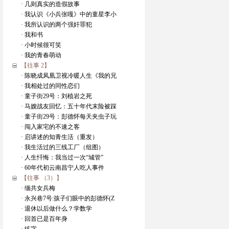
· 几则真实的造假故事
· 我认识《小兵张嘎》中的童星李小
· 我所认识的两个强奸罪犯
· 我和书
· 小时候很可笑
· 我的青春萌动
【往事 2】
· 陈晓成凤凰卫视冷暖人生《我的兄
· 我相处过的同性恋们
· 童子街29号：刘植岩之死
· 马嫂战友回忆：五十年代末险被踩
· 童子街29号：彭德怀每天夹虫子玩
· 闯入家宅的不速之客
· 启讲述的知青生活（重发）
· 我生活过的三线工厂（组图）
· 人生忏悔：我当过一次“城管”
· 60年代初云南昌宁人吃人事件
【往事 （3）】
· 缅共女兵梅
· 永兴巷7号:孩子们眼中的彭德怀(Z
· 退休以后做什么？学数学
· 回首已是百年身