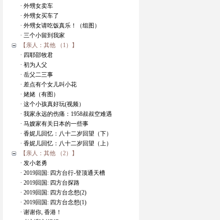
· 外甥女卖车
· 外甥女买车了
· 外甥女请吃饭真乐！（组图）
· 三个小留到我家
【亲人：其他 （1）】
· 四耶邵牧君
· 初为人父
· 岳父二三事
· 差点有个女儿叫小花
· 姥姥（有图）
· 这个小孩真好玩(视频）
· 我家永远的伤痛：1958叔叔空难遇
· 马嫂家有关日本的一些事
· 香妮儿回忆：八十二岁回望（下）
· 香妮儿回忆：八十二岁回望（上）
【亲人：其他 （2）】
· 发小老勇
· 2019回国: 四方台行-登顶通天槽
· 2019回国: 四方台探路
· 2019回国: 四方台念想(2)
· 2019回国: 四方台念想(1)
· 谢谢你, 香港！