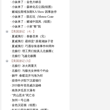
· 小妹来了：金色大峡谷
· 小妹来了：森林化石公园(组图）
· 赌城拉斯维加斯KA Show 因事故停
· 小妹来了：陨石坑（Meteor Crate
· 小妹来了：赌城中国风（组图）
· 小妹来了：小舅“整”我
【美国游记 （4）】
· 夏威夷行：泰极否来（完）
· 夏威夷行: 霸得蛮! 跟着湘妹子登
· 夏威夷行: 巧遇珍珠港事件80周年
· 北极行: 理工男们较真儿北极圈 (
· 北极行:飞越北极圈
【美国游记 (3)】
· 北极行: 冰火两重天
· 北极行: 与极光女神有个约会
· 躺平: 春暖花开与海为邻
· 疫情中夕阳下汉庭顿行
· 2019新年登高威尔逊峰
· 南美伊瓜苏大瀑布
· “穷山恶水”死亡谷
· 加州一号公路
· 金色汉廷顿（组图）