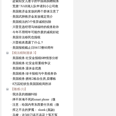
· 赵紫阳女儿签字的中国画捐赠税务
· 荒唐! NAB湖人队申请到小公司救
· 美国救济金发放的两个群体注意了
· 美国武肺救济金发放规定简介
· 美国税法的5个怪异减税扣除
· 川普竞选经理马纳福特的税务欺诈
· 今年不用明年可能作废的减税好处
· 美国非法移民也报税
· 川普税表透露了什么？
· 美国报税截止日04/15整60周年
【税法税制漫谈 3】
· 美国税务:社安金报税6种情形分析
· 美国税务:社安金双重税争议
· 美国税务:退休金优惠
· 美国税务:绿卡报税与中美税务协
· 美国税务:拥有2栋自住房,卖哪栋
· 8万囚犯状告美国国税局胜诉
【随感 (1)】
· 我涉及的婚姻纠纷
· 摔不坏淹不死的smart phone（微
· 注意：给国内寄东西要付关税（微
· 挥之不去的梦魇： skunk (臭鼬)
· 马嫂：这500刀该不该花？冤不冤