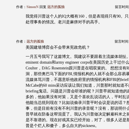
作者：
SimonN
回复
远方的孤独
留言时间：20
我觉得川普这个人的IQ大概有160，但是表现得只有90。
处理事务的情况。老川是麻痹对手的高手。
作者：
远方的孤独
留言时间：20
美国建墙博弈会不会带来宪政危机？
一月五号我写了这篇博文。我建议不要跟着主流媒体胡扯
eminent domain和army engineer corps在美国历史上干
Coulter，DAG Rosenstein跟川普是在唱双簧的。 想想没有Ro
洞，那些奥巴马下面的FBI,情报机构的人就不会那么容易
流媒体骂川普，不愿意听他政府里的情报机构和FBI的brief
McCabe的60 mins采访应该让我们知道，川普那时就知
briefing鬼话。问题是川普会听谁的呢？川普早就知道他
多的，他如果没有对策，又是个喜欢乱说话的人，平时乱
他能当总统到现在？比如说偷录川普平时会议是说的话？
事，但是目前有没有不利川普的录音呢？没有，那说明什么
普早就在防备这帮混蛋了。我认为川普做决定解雇科米之
是不靠谱的。现在好戏其实已经开始，对了，很多人还是
普是个烂人和傻子，多么自大的sickness。