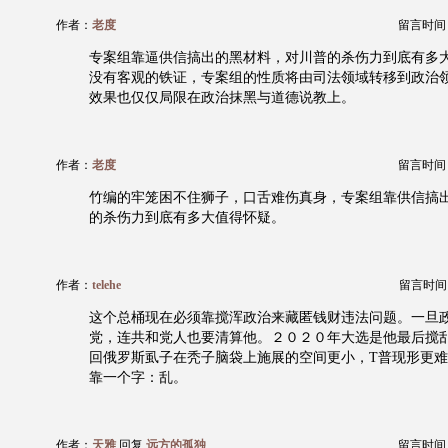
作者：
老度
留言时间：20
专案组靠逼供信搞出的黑材料，对川普的杀伤力到底有多大
没有客观的铁证，专案组的性质将由司法领域转移到政治
效果也仅仅局限在政治抹黑与道德说教上。
作者：
老度
留言时间：20
竹编的牢笼困不住狮子，口舌难伤真身，专案组靠供信搞
的杀伤力到底有多大值得怀疑。
作者：
telehe
留言时间：20
这个总桶现在必须靠搅浑政治来藏匿钱财违法问题。一旦
党，连共和党人也要清算他。２０２０年大选是他最后搅
回俄罗斯虱子在秃子脑袋上施展的空间更小，T普现形更
靠一个字：乱。
作者：
天雅
回复
远方的孤独
留言时间：20