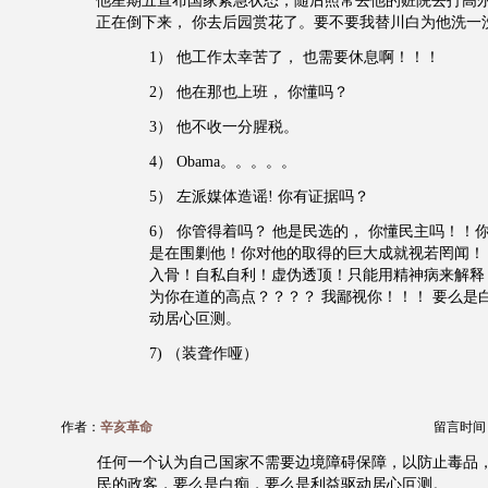
他星期五宣布国家紧急状态，随后照常去他的赃院去打高尔
正在倒下来， 你去后园赏花了。要不要我替川白为他洗一
1） 他工作太幸苦了， 也需要休息啊！！！
2） 他在那也上班， 你懂吗？
3） 他不收一分腥税。
4） Obama。。。。。
5） 左派媒体造谣! 你有证据吗？
6） 你管得着吗？ 他是民选的， 你懂民主吗！！
是在围剿他！你对他的取得的巨大成就视若罔闻！
入骨！自私自利！虚伪透顶！只能用精神病来解释！
为你在道的高点？？？？ 我鄙视你！！！ 要么是
动居心叵测。
7) （装聋作哑）
作者：
辛亥革命
留言时间：20
任何一个认为自己国家不需要边境障碍保障，以防止毒品
民的政客，要么是白痴，要么是利益驱动居心叵测。