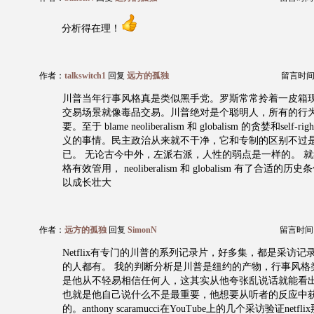
分析得在理！
作者：
talkswitch1
回复
远方的孤独
留言时间：20
川普当年行事风格真是类似黑手党。罗斯常常拎着一皮箱
交易场景就像毒品交易。川普绝对是个聪明人，所有的行
要。至于 blame neoliberalism 和 globalism 的贪婪和self-
义的事情。民主政治从来就不干净，它和专制的区别不过
已。 无论古今中外，左派右派，人性的弱点是一样的。 
格有效管用， neoliberalism 和 globalism 有了合适
以成长壮大
作者：
远方的孤独
回复
SimonN
留言时间：20
Netflix有专门的川普的系列记录片，好多集，都是采访
的人都有。 我的判断分析是川普是纽约的产物，行事风格
是他从不轻易相信任何人，这其实从他夸张乱说话就能看出，他
也就是他自己说什么不是最重要，他想要从听者的反应中
的。anthony scaramucci在YouTube上的几个采访验证net