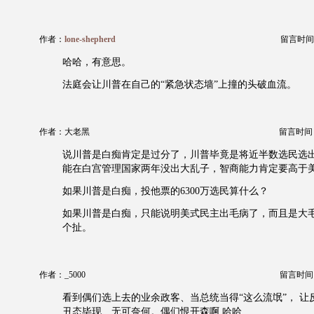
作者：
lone-shepherd
留言时间：20
哈哈，有意思。
法庭会让川普在自己的“紧急状态墙”上撞的头破血流。
作者：大老黑
留言时间：20
说川普是白痴肯定是过分了，川普毕竟是将近半数选民选
能在白宫管理国家两年没出大乱子，智商能力肯定要高于
如果川普是白痴，投他票的6300万选民算什么？
如果川普是白痴，只能说明美式民主出毛病了，而且是大
个扯。
作者：_5000
留言时间：20
看到偶们选上去的业余政客、当总统当得“这么流氓”， 让
丑态毕现、无可奈何。偶们恨开森啊 哈哈