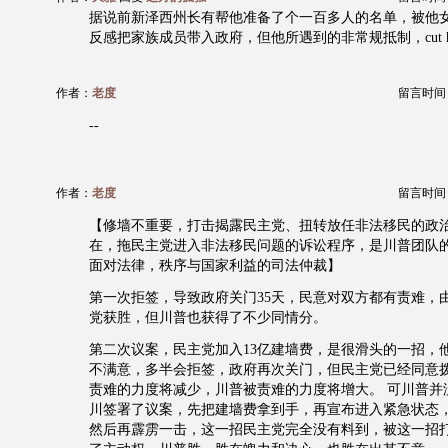
据说前新泽西州长有帮他准备了个一百多人的名单，被他
反感把家族成员带入政府，但他所遇到的非常规抵制，cut him so
作者：
老度
留言时间：20
--
作者：
老度
留言时间：20
【修墙不重要，打击揭露民主党、扭转放任非法移民的政
在，拖民主党进入非法移民问题的诉讼程序，是川普团队
面对法律，秩序与国家利益的司法仲裁】
第一次拒签，导致政府关门35天，民意对双方都有责难，
党获胜，但川普也获得了不少同情分。
第二次议案，民主党加入13亿建墙费，是很滑头的一招，
不满意，多半会拒签，政府再次关门，但民主党已经同意拨
责难的力度将减少，川普被责难的力度将增大。 可川普并
川签署了议案，先把建墙费拿到手，再宣布进入紧急状态
然后再霹雳一击，这一招民主党完全没有料到，被这一招打