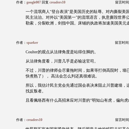
作者：
google007
回复
creaders10
留言时间：20
一个流氓商人“登台表演”是美国历史的耻辱。对内撕裂美
民主法治。对外以“美国第一”的流氓语言，执意撕毁世界公
勒索，分裂欧洲，剑指中国。床铺的执政将加速美国美元走下
作者：
sparker
留言时间：20
Coulter的观点从法律角度是站得住脚的。
从法律角度看，川普几乎是必输这官司。
不过，川普的律师会尽量拖时间，如果等打倒高院时，墙
快煮熟了）， 高法会怎么判还真很难说。
所以，我估计民主党会先通过国会表决来阻止川普建墙，
找反叛者。
且看佩络西有什么高招来应对川普的“明知山有虎，偏向虎
作者：
creaders10
留言时间：20