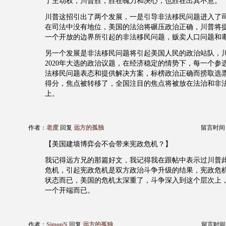
了主动权，川普胜，胜在魄力和决心，也胜在出其不意。
川普这招引出了两个发展，一是引导非法移民问题进入了
在司法中没有地位，美国的法治将碾压政治正确，川普将
一个开放的边界所引起的非法移民问题，贩卖人口问题和
另一个发展是非法移民问题将引起美国人民的政治站队，
2020年大选的政治议题，在经济稳定的情势下，每一个参
法移民问题表态和提供解决方案，标榜政治正确而捞取选
得分，焦点被转移了，全国注目的焦点将被放在法治和非
上。
作者：
老度
回复
远方的孤独
留言时间：20
【美国建墙博弈会不会带来宪政危机？】
我记得远方兄的那篇好文，我记得我在跟帖中表示过川普
危机，引起宪政危机是双方政治斗争升级的结果，宪政危
状态而已，美国的危机太深重了，斗争深入到这个层次上
一个开端而已。
作者：
SimonN
回复
远方的孤独
留言时间：20