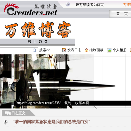
设万维读者为首页
万维
首 页
搜索>>
发表日志
控制面板
个人相册
https://blog.creaders.net/u/2535/
>
复制
>
收藏本页
网络日志正文
“唯一的国家紧急状态是我们的总统是白痴”