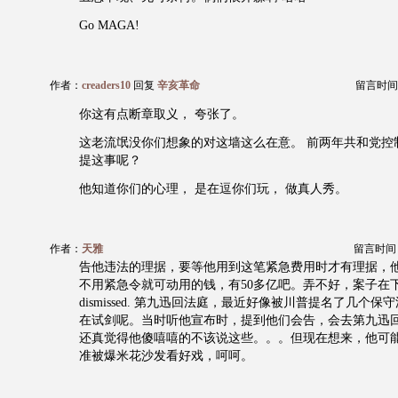
Go MAGA!
作者：
creaders10
回复
辛亥革命
留言时间：20
你这有点断章取义， 夸张了。
这老流氓没你们想象的对这墙这么在意。 前两年共和党控
提这事呢？
他知道你们的心理， 是在逗你们玩， 做真人秀。
作者：
天雅
留言时间：20
告他违法的理据，要等他用到这笔紧急费用时才有理据，
不用紧急令就可动用的钱，有50多亿吧。弄不好，案子在
dismissed. 第九迅回法庭，最近好像被川普提名了几个
在试剑呢。当时听他宣布时，提到他们会告，会去第九迅回庭，会去
还真觉得他傻嘻嘻的不该说这些。。。但现在想来，他可能在 ba
准被爆米花沙发看好戏，呵呵。