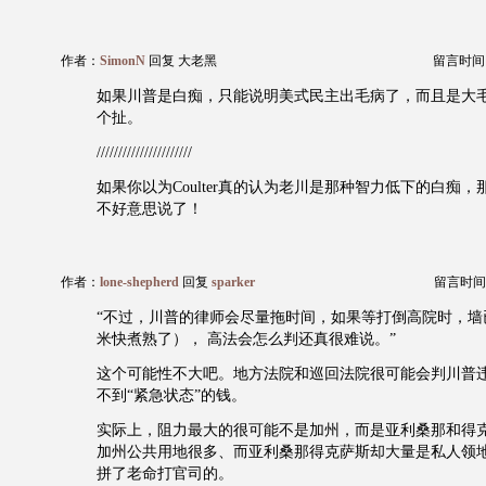
作者：
SimonN
回复 大老黑
留言时间：20
如果川普是白痴，只能说明美式民主出毛病了，而且是大
个扯。
//////////////////////
如果你以为Coulter真的认为老川是那种智力低下的白痴，那
不好意思说了！
作者：
lone-shepherd
回复
sparker
留言时间：20
“不过，川普的律师会尽量拖时间，如果等打倒高院时，墙
米快煮熟了）， 高法会怎么判还真很难说。”
这个可能性不大吧。地方法院和巡回法院很可能会判川普
不到“紧急状态”的钱。
实际上，阻力最大的很可能不是加州，而是亚利桑那和得
加州公共用地很多、而亚利桑那得克萨斯却大量是私人领
拼了老命打官司的。