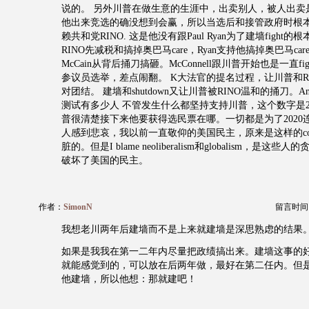
说的。 另外川普在做生意的生涯中，出卖别人，被人出卖
他出来竞选的确没想到会赢，所以当选后和接管政府时根
赖共和党RINO. 这是他没有跟Paul Ryan为了建墙fight
RINO先减税和搞掉奥巴马care，Ryan支持他搞掉奥巴马c
McCain从背后捅刀搞砸。McConnell跟川普开始也是一直f
参议员选举，差点闹翻。 K大法官的提名过程，让川普和R
对团结。 建墙和shutdown又让川普被RINO温和的捅刀。Ann 
测试有多少人 不管发生什么都坚持支持川普，这个数字是2
普很清楚接下来他要获得选民票在哪。一切都是为了2020
人感到悲哀，我以前一直敬仰的美国民主，原来是这样的com
脏的。但是I blame neoliberalism和globalism，是这些人的贪婪和
破坏了美国的民主。
作者：
SimonN
留言时间：20
我想老川两年后建墙而不是上来就建墙是深思熟虑的结果
如果是我我在第一二年内尽量把政绩搞出来。建墙这事的
就能感觉到的，可以放在后两年做，最好在第二任内。但是Co
他建墙，所以他想：那就建吧！