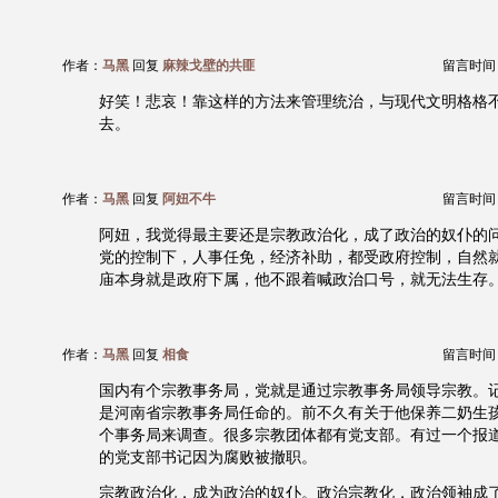
作者：
马黑
回复
麻辣戈壁的共匪
留言时间：20
好笑！悲哀！靠这样的方法来管理统治，与现代文明格格
去。
作者：
马黑
回复
阿妞不牛
留言时间：20
阿妞，我觉得最主要还是宗教政治化，成了政治的奴仆的
党的控制下，人事任免，经济补助，都受政府控制，自然
庙本身就是政府下属，他不跟着喊政治口号，就无法生存
作者：
马黑
回复
相食
留言时间：20
国内有个宗教事务局，党就是通过宗教事务局领导宗教。
是河南省宗教事务局任命的。前不久有关于他保养二奶生
个事务局来调查。很多宗教团体都有党支部。有过一个报
的党支部书记因为腐败被撤职。
宗教政治化，成为政治的奴仆。政治宗教化，政治领袖成