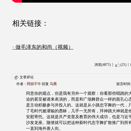
相关链接：
· 做毛泽东的和尚（视频）
浏览(4871)
(21)
文章评论
作者：
阿妞不牛
回复
马黑
留言时间：20
同意你的观点，但是我有另外一个观察：你看那些唱跳的
迫的甚至被请来表演的，而是和广场舞群众一样的面孔心
是主动积极参与并投入的。这就是从小跳忠字舞的一代，
了毛时代被灌输的愚昧，几乎一无所有，拜神跳大神就是
安慰寄托。这就是共产党普及教育的伟大成功，也是习近
沙发龙座。随便就可以把这种新时代忠字舞扩散推广到所
一直到海外唐人街。