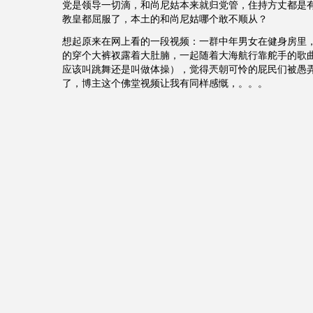
党是领导一切滴，和尚尼姑本来就归党管，住持方丈都是
教皇都屈服了，本土的和尚尼姑哪个敢不顺从？
想起原来在网上看的一段视频：一群中年男女在健身房里
的穿个大裤衩露着大肚腩，一起随着大海航行靠舵手的歌曲
应该叫跳舞还是叫做体操），觉得兲朝可怜的屁民们被愚
了，博主这个佛堂视频让我有同样感慨，。。。