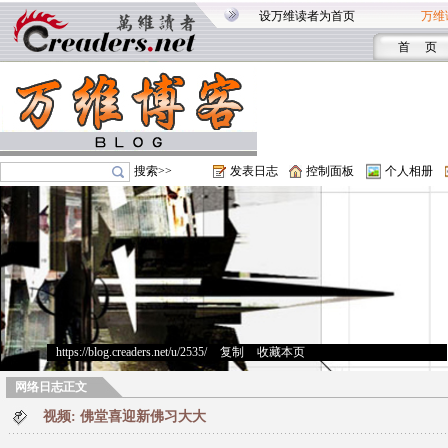
设万维读者为首页
万维
首 页
搜索>>
发表日志
控制面板
个人相册
https://blog.creaders.net/u/2535/
>
复制
>
收藏本页
网络日志正文
视频: 佛堂喜迎新佛习大大