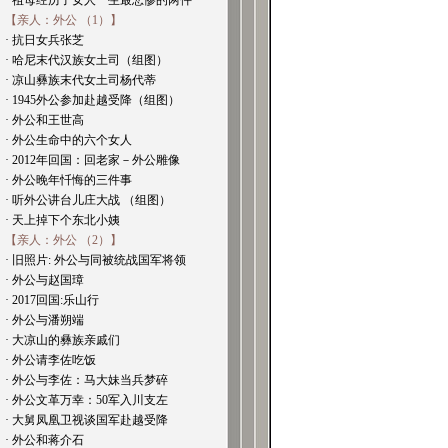
· 祖母经历了女人一生最悲惨的两件
【亲人：外公 （1）】
· 抗日女兵张芝
· 哈尼末代汉族女土司（组图）
· 凉山彝族末代女土司杨代蒂
· 1945外公参加赴越受降（组图）
· 外公和王世高
· 外公生命中的六个女人
· 2012年回国：回老家－外公雕像
· 外公晚年忏悔的三件事
· 听外公讲台儿庄大战 （组图）
· 天上掉下个东北小姨
【亲人：外公 （2）】
· 旧照片: 外公与同被统战国军将领
· 外公与赵国璋
· 2017回国:乐山行
· 外公与潘朔端
· 大凉山的彝族亲戚们
· 外公请李佐吃饭
· 外公与李佐：马大妹当兵梦碎
· 外公文革万幸：50军入川支左
· 大舅凤凰卫视谈国军赴越受降
· 外公和蒋介石