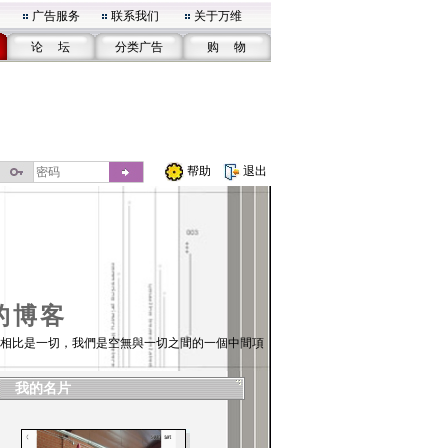
广告服务
联系我们
关于万维
论 坛
分类广告
购 物
帮助
退出
的博客
相比是一切，我們是空無與一切之間的一個中間項
我的名片