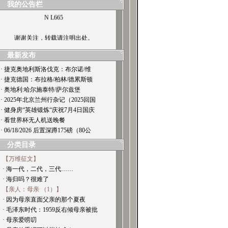
我的公告栏
N L665
谢谢关注，转载请注明出处。
最新发布
· 捷克奥地利斯洛伐克：布尔诺/维
· 捷克德国：布拉格/柏林/德累斯顿
· 奥地利:哈尔施泰特/萨尔兹堡
· 2025年北京兰州行杂记（2025回国
· 健身房“英雄锻炼“庆祝7月4日国庆
· 看世界杯无人机送晚餐
· 06/18/2026 后置深蹲175磅（80公
分类目录
【万维征文】
· 海一代，二代，三代……
· 海归吗？很难了
【亲人：母亲 （1）】
· 因为母亲直面父亲的那个夏夜
· 毛泽东时代：1959反右倾母亲被批
· 母亲爱唠叨