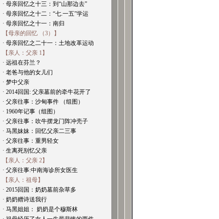
· 母亲回忆之十三：到“山那边去”
· 母亲回忆之十二：“七.一五”学运
· 母亲回忆之十一：南归
【母亲的回忆 （3）】
· 母亲回忆之二十一：土地改革运动
【亲人：父亲 1】
· 远祖在芬兰？
· 老爸与他的女儿们
· 梦中父亲
· 2014回国: 父亲墓前的牵牛花开了
· 父亲往事：沙甸事件 （组图）
· 1960年记事（组图）
· 父亲往事：吹牛摆龙门阵冲壳子
· 马黑妹妹：回忆父亲二三事
· 父亲往事：重男轻女
· 生离死别忆父亲
【亲人：父亲 2】
· 父亲往事:中南海诊所女医生
【亲人：祖母】
· 2015回国：奶奶墓前杂草多
· 奶奶赠诗送我行
· 马黑姐姐： 奶奶是个穆斯林