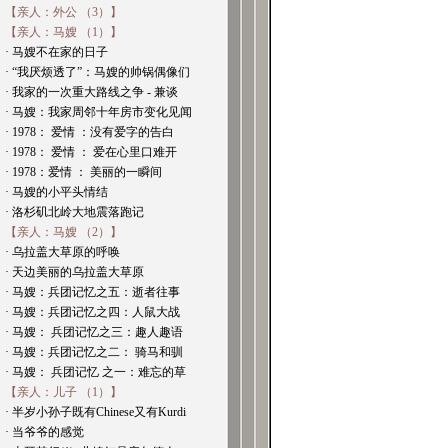
【亲人：外公 （3）】
【亲人：马嫂 （1）】
· 马嫂不在家的日子
· “我厌烦透了”：马嫂的帅锅偶像们
· 我家的一次重大路线之争 - 兼谈
· 马嫂：我家周邻十年房市变化见闻
· 1978： 爱情 ：没有爱字的告白
· 1978： 爱情 ： 爱在心里口难开
· 1978：爱情 ： 美丽的一瞬间
· 马嫂的小平头情结
· 洛杉矶北岭大地震落跑记
【亲人：马嫂 （2）】
· 乌拉盖大草原的呼唤
· 天边美丽的乌拉盖大草原
· 马嫂：兵团记忆之五：逝者往事
· 马嫂：兵团记忆之四：人鼠大战
· 马嫂： 兵团记忆之三：趣人趣语
· 马嫂：兵团记忆之二： 骑马和驯
· 马嫂： 兵团记忆 之一：难忘的草
【亲人：儿子 （1）】
· 半岁小孙子既有Chinese又有Kurdi
· 当爷爷的感觉