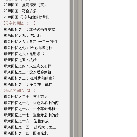
· 2018回国：点滴感受（完）
· 2018回国：巧合多多
· 2018回国: 母亲与她的孙辈们
【母亲的回忆 （1）】
· 母亲回忆之十：北平读书春夏秋
· 母亲回忆之九： 东北行
· 母亲回忆之八：参加“一二一”学生
· 母亲回忆之七： 哈尼山寨之行
· 母亲回忆之六：昆明读书
· 母亲回忆之五：抗婚
· 母亲回忆之四：人生意义初探
· 母亲回忆之三：父亲返乡祭祖
· 母亲回忆之二： 孤独忧郁的童年
· 母亲回忆之一：序言/生于乱世
【母亲的回忆 （2）】
· 母亲回忆之二十：整党前后
· 母亲回忆之十九：红色风暴中的两
· 母亲回忆之十八：一个革命者和一
· 母亲回忆之十七：重重矛盾中的婚
· 母亲回忆之十六： 迎接解放
· 母亲回忆之十五： 赴巧家与龙三
· 母亲回忆之十四：回滇东北