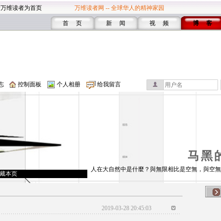
设万维读者为首页
万维读者网 -- 全球华人的精神家园
首 页
新 闻
视 频
博 客
志
控制面板
个人相册
给我留言
马黑
人在大自然中是什麼？與無限相比是空無，與空無
藏本页
2019-03-28 20:45:03