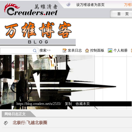
设万维读者为首页
万维
首 页
搜索>>
发表日志
控制面板
个人相册
https://blog.creaders.net/u/2535/
>
复制
>
收藏本页
网络日志正文
北极行:飞越北极圈