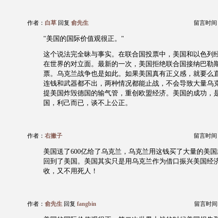
作者：
白草
回复
俞先生
留言时间：20
"美国的国际价值观很正。"
这个说法完全昧与事实。在联合国投票中，美国和以色列
在世界的对立面。最新的一次，美国拒绝联合国接纳巴勒
票。乌克兰战争也是如此。如果美国真有正义感，就要么
连钱和武器都不出，两种情况都能止战，不会导致大量乌
提美国炸毁德国的输气管，重创欧盟经济。美国的成功，
国，利己而已，谈不上公正。
作者：
右撇子
留言时间：20
美国送了600亿给了乌克兰，乌克兰用这钱买了大量的美
回到了美国。美国其实只是用乌克兰作为借口振兴美国经
收，又不用死人！
作者：
俞先生
回复
fangbin
留言时间：20