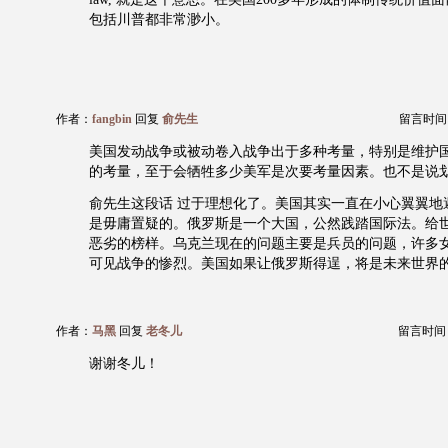
包括川普都非常渺小。
作者：
fangbin
回复
俞先生
留言时间：20
美国发动战争或被动卷入战争出于多种考量，特别是维护
的考量，至于会牺牲多少美军是次要考量因素。也不是说
俞先生这段话 过于理想化了。美国其实一直在小心翼翼地
是毋庸置疑的。俄罗斯是一个大国，公然践踏国际法。给
恶劣的榜样。乌克兰现在的问题主要是兵员的问题，许多
可见战争的惨烈。美国如果让俄罗斯得逞，将是未来世界
作者：
马黑
回复
老冬儿
留言时间：20
谢谢冬儿！