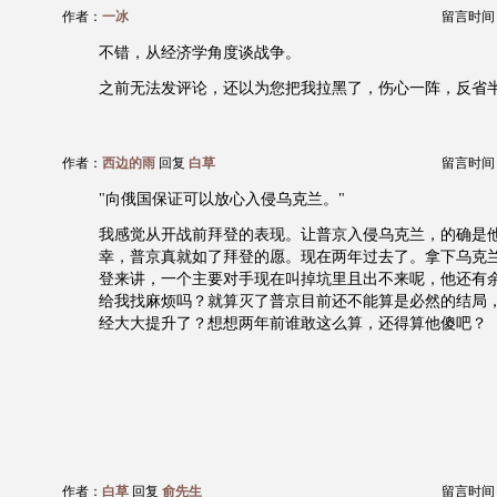
作者：
一冰
留言时间：20
不错，从经济学角度谈战争。
之前无法发评论，还以为您把我拉黑了，伤心一阵，反省
作者：
西边的雨
回复
白草
留言时间：20
"向俄国保证可以放心入侵乌克兰。"
我感觉从开战前拜登的表现。让普京入侵乌克兰，的确是
幸，普京真就如了拜登的愿。现在两年过去了。拿下乌克
登来讲，一个主要对手现在叫掉坑里且出不来呢，他还有
给我找麻烦吗？就算灭了普京目前还不能算是必然的结局
经大大提升了？想想两年前谁敢这么算，还得算他傻吧？
作者：
白草
回复
俞先生
留言时间：20