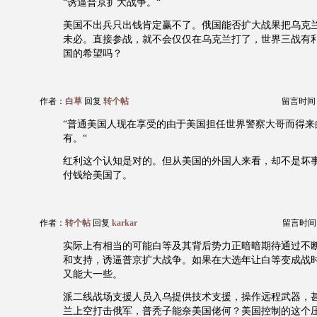
“诱逼普京扩大战争。“
美国不出兵只出钱肯定赢不了。俄国能否扩大战果把乌克
未必。直接参战，就不会仅仅在乌克兰打了，世界三战有
国的希望吗？
作者：
白草
回复
转个帖
留言时间：20
“普通美国人现在享受的由于美国担任世界警察大哥而得来
有。“
红利这个认知是对的。但从美国的外国人来看，却不是坏
付钱给美国了。
作者：
转个帖
回复
karkar
留言时间：20
实际上有相当的可能白等及其背后势力正暗暗期待通过不
和支持，诱逼普京扩大战争。如果在大选年让白等变成战
又能大一些。
派二线战场支援人员入乌提供技术支援，操作远程武器，甚
兰上空打击俄军，普秃子能奈美国佬何？美国控制的这个