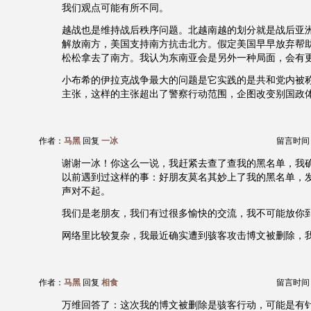
我们观点可能有所不同。
越战也是维持战后秩序问题。北越南越的划分就是战后亚
解放南方，美国支持南方抗击北方。假定美国早早放弃帮
松松拿去了南方。我认为东南亚会是另外一种局面，会有
小布希的伊拉克战争最大的问题是它实践的是共和党内被称为N
主张，这样的主张超出了警察行动范围，企图改变别国政
作者：
马黑
回复
一冰
留言时间：20
谢谢一冰！你这么一说，我赶紧去查了查我的黑名单，我
以前遇到过这样的事：好朋友莫名其妙上了我的黑名单，
声对不起。
我们是老朋友，我们有过很多愉快的交流，我不可能放你
网络里比较复杂，我最近确实遭到骇客攻击博文被删除，
作者：
马黑
回复
相食
留言时间：20
万维回答了：这次我的博文被删除是骇客行动，可能是有