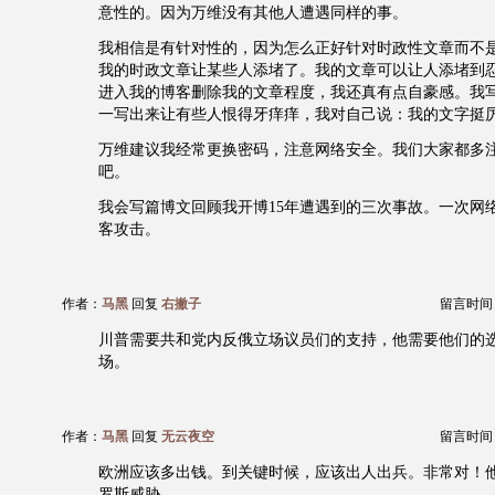
意性的。因为万维没有其他人遭遇同样的事。
我相信是有针对性的，因为怎么正好针对时政性文章而不
我的时政文章让某些人添堵了。我的文章可以让人添堵到
进入我的博客删除我的文章程度，我还真有点自豪感。我
一写出来让有些人恨得牙痒痒，我对自己说：我的文字挺
万维建议我经常更换密码，注意网络安全。我们大家都多
吧。
我会写篇博文回顾我开博15年遭遇到的三次事故。一次网
客攻击。
作者：
马黑
回复
右撇子
留言时间：20
川普需要共和党内反俄立场议员们的支持，他需要他们的
场。
作者：
马黑
回复
无云夜空
留言时间：20
欧洲应该多出钱。到关键时候，应该出人出兵。非常对！
罗斯威胁。