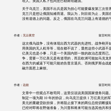
坦人。美国人私下也同意巴勒斯坦建国。
关于乌克兰，美国不出兵是因为担心可能要爆发第三次世
克兰只是想让俄国知难而退。我认为，到目前为止，美国
没有道德上的问题。反之，俄国在乌克兰问题上有道德的
作者：
无云夜空
留言时间：20
这次俄乌战争，没有体现出西方武器的先进性。战争刚开
用美国的无人机等等，现在都不说了，显然这些小武器不是
亿美元也是小事，只是一个美国内部一致的政治态度而已
争，需要一万亿美元是有道理的，而且欧洲可能如马克龙
在西方的威逼下可能只能劝告普京退兵。否则俄罗斯会战
融方面惹上麻烦。
作者：
达娃
留言时间：20
文章中一些观点不敢苟同，这里仅说说美国国家债务问题
制定一项为期 10 年的协议，向乌克兰提供 1 万亿美元的军事
美元的重建贷款担保，并将阻止接下来的两位总统切断援
已经对即将在野做准备，为川普和将来可能当选其他共和