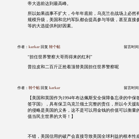
帝大选前达到最高峰。
所以如果战事不扩大，今年年底前，乌克兰在战场上必然
规模升级，美国和北约军队都会提高参与等级，甚至直接
等的大选提供利好因素。
作者：
karkar
回复
转个帖
留言时间：20
“担任世界警察大哥而得来的红利”
普拉皮和二百斤正抢着顶替美国担任世界警察呢
作者：
转个帖
回复
karkar
留言时间：20
【美国和英国作为1994年布达佩斯安全保障备忘录的中保
签字国），具有保卫乌克兰领土完整的责任，所以今天援
的侵略是美国的义务，这不是可以用金钱的价值可以衡量
值当民主世界的大哥！】
不错，美国信用的破产会直接导致美国全球利益的根本性