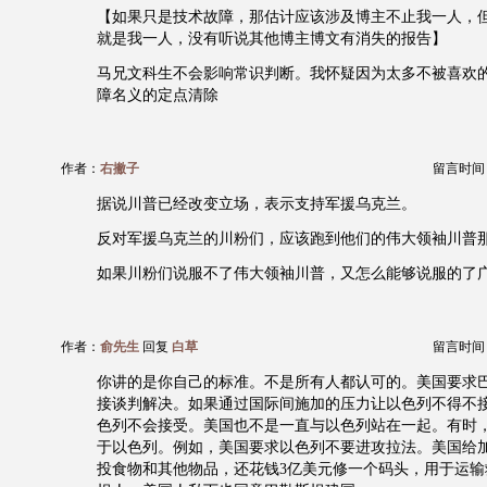
【如果只是技术故障，那估计应该涉及博主不止我一人，
就是我一人，没有听说其他博主博文有消失的报告】
马兄文科生不会影响常识判断。我怀疑因为太多不被喜欢
障名义的定点清除
作者：
右撇子
留言时间：20
据说川普已经改变立场，表示支持军援乌克兰。
反对军援乌克兰的川粉们，应该跑到他们的伟大领袖川普
如果川粉们说服不了伟大领袖川普，又怎么能够说服的了
作者：
俞先生
回复
白草
留言时间：20
你讲的是你自己的标准。不是所有人都认可的。美国要求
接谈判解决。如果通过国际间施加的压力让以色列不得不
色列不会接受。美国也不是一直与以色列站在一起。有时
于以色列。例如，美国要求以色列不要进攻拉法。美国给
投食物和其他物品，还花钱3亿美元修一个码头，用于运输