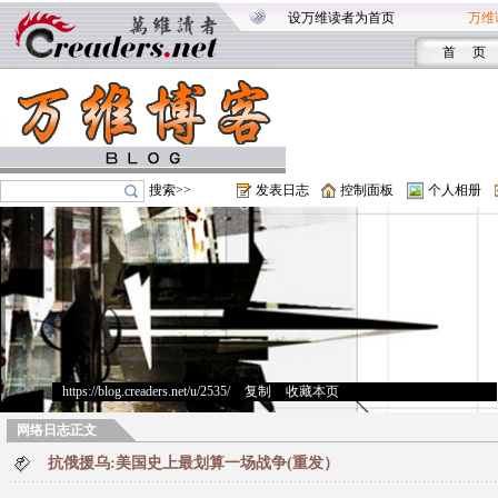
设万维读者为首页
万维
首 页
搜索>>
发表日志
控制面板
个人相册
https://blog.creaders.net/u/2535/
>
复制
>
收藏本页
网络日志正文
抗俄援乌:美国史上最划算一场战争(重发）