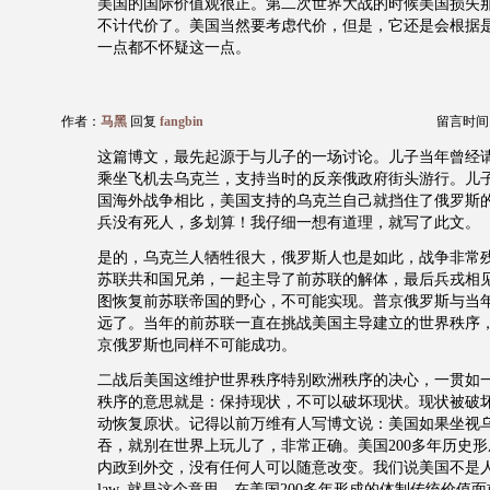
美国的国际价值观很正。第二次世界大战的时候美国损失
不计代价了。美国当然要考虑代价，但是，它还是会根据
一点都不怀疑这一点。
作者：
马黑
回复
fangbin
留言时间：20
这篇博文，最先起源于与儿子的一场讨论。儿子当年曾经
乘坐飞机去乌克兰，支持当时的反亲俄政府街头游行。儿
国海外战争相比，美国支持的乌克兰自己就挡住了俄罗斯
兵没有死人，多划算！我仔细一想有道理，就写了此文。
是的，乌克兰人牺牲很大，俄罗斯人也是如此，战争非常
苏联共和国兄弟，一起主导了前苏联的解体，最后兵戎相
图恢复前苏联帝国的野心，不可能实现。普京俄罗斯与当
远了。当年的前苏联一直在挑战美国主导建立的世界秩序
京俄罗斯也同样不可能成功。
二战后美国这维护世界秩序特别欧洲秩序的决心，一贯如
秩序的意思就是：保持现状，不可以破坏现状。现状被破
动恢复原状。记得以前万维有人写博文说：美国如果坐视
吞，就别在世界上玩儿了，非常正确。美国200多年历史
内政到外交，没有任何人可以随意改变。我们说美国不是人治，而
law, 就是这个意思。在美国200多年形成的体制传统价值