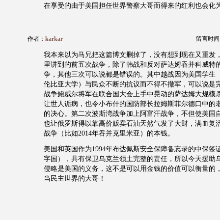
在享受的由于美国担任世界警察大哥而得来的红利也会化
作者：
karkar
留言时间：20
我本来以为马兄把这篇博文删掉了，没有想到现在又重发
里讲到的前五次战争，除了韩战和反对萨达姆吞并科威特
争，其他三次可以说都是错误的。其中越战因为美国学生（比
伦比亚大学）与民众不断的抗议而不得不撤军，可以说是
战争鲍威尔将军在联合国大会上手中晃动的萨达姆大规模
让世人诟病，也令小布什的国防部长拉姆斯菲尔德口中的
的决心。第二次波斯湾战争加上阿富汗战争，不但使美国
也让俄罗斯得以靠高价贩卖石油天然气发了大财，满血复
战争（比如2014年吞并克里米亚）的本钱。
美国和英国作为1994年布达佩斯安全保障备忘录的中保签
字国），具有保卫乌克兰领土完整的责任，所以今天援助
侵略是美国的义务，这不是可以用金钱的价值可以衡量的
当民主世界的大哥！