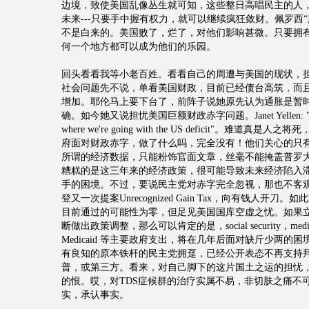
边境，致使美国乱像丛生就可知，这些整日高唱民主的人
未来---只要手中握有权力，就可以继续疯狂敛财。佩罗西
不是白来的。美国败了，烂了，对他们影响甚微。只要拥
何一个地方都可以成为他们的乐园。
回头看看我等小老百姓。看看自己的周遭与美国的现状，
社会问题先不说，单看美国财政，目前已经债台高筑，而
增加。耶伦马上要下台了，前阵子说她原先认为通胀是暂
确。如今她又说担忧美国巨额财政赤字问题。Janet Yellen: "I'm c
where we're going with the US deficit"。难道真
府面对财政赤字，做了什么吗，完全没有！他们关心的只
所谓的经济数据，只能粉饰官面文章，丝毫不能掩盖普罗
糟糕的是这三年来的经济政策，很可能导致未来经济陷入
手的困境。不过，要说民主党对赤字完全忽视，那也不客
登又一次提案Unrecognized Gain Tax，向有钱人开刀
目前通过的可能性为零，但足见美国国库空虚之忧。如果
断做出政策调整，那么可以肯定的是，social security，medi
Medicaid 等主要政府支出，将在几年后面对缺斤少两的
有良知的原本铁杆的民主党拥趸，已经公开表态不再支持
普，或第三方。看来，对自己脚下的这片国土之运的担忧
的恨。哎，对TDS症候群的治疗实属不易，非切肤之痛不
实，承认事实。