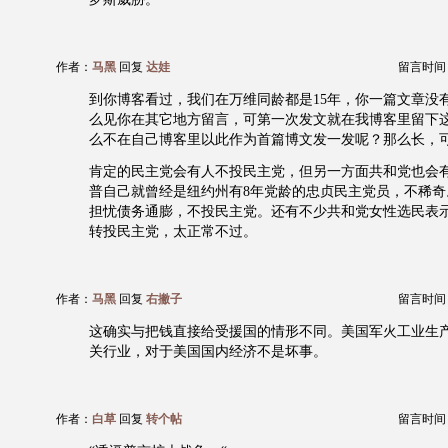
作者：
马黑
回复
达娃
留言时间：20
到你博客看过，我们在万维同龄都是15年，你一篇文章没
么见你在其它地方留言，可第一次发文就在我博客里留下
么不在自己博客里以此作为首篇博文发一发呢？那么长，
肯定的民主党会有人不投民主党，但另一方面共和党也会
普自己就曾经是纽约州有8年党龄的忠贞民主党员，不稀奇
担忧债务通膨，不投民主党。还有不少共和党女性选民表
转投民主党，太正常不过。
作者：
马黑
回复
右撇子
留言时间：20
这确实与把钱直接给受援国的情形不同。美国军火工业生
关行业，对于美国国内经济不是坏事。
作者：
白草
回复
转个帖
留言时间：20