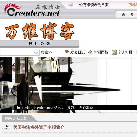
设万维读者为首页
万维
首 页
搜索>>
发表日志
控制面板
个人相册
https://blog.creaders.net/u/2535/
>
复制
>
收藏本页
网络日志正文
美国税法海外资产申报简介