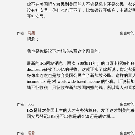
你不在美国吧？移民到美国的人不管是绿卡还是公民，都
没有社安号，你什么也干不了，比如银行开账户，申请驾
开社安号。
作者：
马黑
留言时间：20
昭君：
我也是你提议下才想起来写这个题目的。
最新的IRS网站消息，两次（09和11年）的自愿申报海外账
disclosure征收了50亿的税收。这就证实了你所说，肯定都是big
好像李连杰也是放弃美国公民当了新加坡公民。这样的富
income tax 是 对 worldwide based income 的征税
钱不征收税，只征收在新加坡国内赚的钱，所以富人都喜
作者：bbcc
留言时间：20
IRS是针对美国土生的人才有办法算账。发了达才到美的移
国安号登记,IRS分不出你是胡金涛还是胡锦桃....
作者：
昭君
留言时间：20