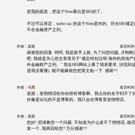
是我的疏忽，把这个Note看出是IRS的了。
不过可以肯定，turbo tax 的这个Note是对的。符合IR
不在金融资产之列。
作者：直面
留言时间：20
谢谢您的回复. 呵呵, 我是新手上路, 为了问您问题, 才刚刚
吧. 我就是关心您文章里关于"规定特别注明:海外的房地
外金融财产之列。" 我去IRS网站上看了填表要求, 没找到
是我没看懂). 能不能麻烦您把英文贴一下. 感谢!!!
作者：
马黑
留言时间：20
直面：发悄悄话给你你得有博客啊。我点你的名字到不了
好像是论坛的不是博客的。我只会在博客里发悄悄话。
作者：直面
留言时间：20
您好! 想请教您一个问题. 不知道为什么发不了悄悄话, 能
发一个, 我再回给您? 万分感谢!!!