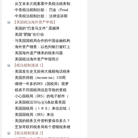
· 从艾未未欠税案看中美税法税务制
· 中美税法税制比较： 罚金（Penal
· 中美税法税制比较： 法律追诉期
【美国税法海外资产申报】
· 美国的“巴拿马文件” 震撼弹
· 美国“肥咖”在行动
· 与美国国税局合作的中国金融机构
· 海外资产稽查：以色列银行被盯上
· 美国海外遗产继承的税务问题
· 美国税法海外资产申报简介
【税法税制漫谈 1】
· 美国发生史无前例大规模电话税务
· 美国所得税（income tax）150周
· 缠绕一年多的IRS（国税局）噩梦
· 税表不符国税局信息导致的查税
· 小心国税局（IRS）的电子邮件（
· 从美国税法501(c)(3)条款看美国
· 美国国税局（ＩＲＳ）来信后续（
· 美国国税局（IRS）来信
· 美国的税务文件资料要保存多久？
· 芝加哥联邦税务局有个聋哑税务稽
【税法税制漫谈 2】