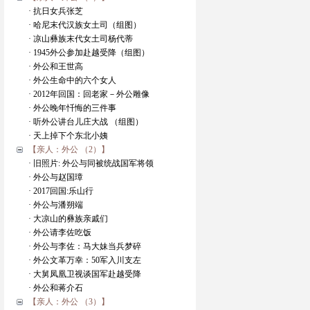
· 抗日女兵张芝
· 哈尼末代汉族女土司（组图）
· 凉山彝族末代女土司杨代蒂
· 1945外公参加赴越受降（组图）
· 外公和王世高
· 外公生命中的六个女人
· 2012年回国：回老家－外公雕像
· 外公晚年忏悔的三件事
· 听外公讲台儿庄大战 （组图）
· 天上掉下个东北小姨
【亲人：外公 （2）】
· 旧照片: 外公与同被统战国军将领
· 外公与赵国璋
· 2017回国:乐山行
· 外公与潘朔端
· 大凉山的彝族亲戚们
· 外公请李佐吃饭
· 外公与李佐：马大妹当兵梦碎
· 外公文革万幸：50军入川支左
· 大舅凤凰卫视谈国军赴越受降
· 外公和蒋介石
【亲人：外公 （3）】