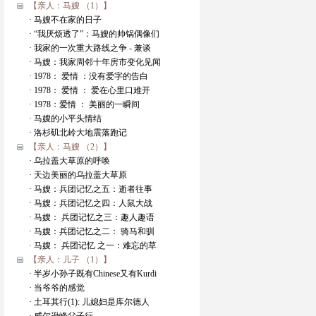
【亲人：马嫂 （1）】
· 马嫂不在家的日子
· “我厌烦透了”：马嫂的帅锅偶像们
· 我家的一次重大路线之争 - 兼谈
· 马嫂：我家周邻十年房市变化见闻
· 1978： 爱情 ：没有爱字的告白
· 1978： 爱情 ： 爱在心里口难开
· 1978：爱情 ： 美丽的一瞬间
· 马嫂的小平头情结
· 洛杉矶北岭大地震落跑记
【亲人：马嫂 （2）】
· 乌拉盖大草原的呼唤
· 天边美丽的乌拉盖大草原
· 马嫂：兵团记忆之五：逝者往事
· 马嫂：兵团记忆之四：人鼠大战
· 马嫂： 兵团记忆之三：趣人趣语
· 马嫂：兵团记忆之二： 骑马和驯
· 马嫂： 兵团记忆 之一：难忘的草
【亲人：儿子 （1）】
· 半岁小孙子既有Chinese又有Kurdi
· 当爷爷的感觉
· 土耳其行(1): 儿媳妇是库尔德人