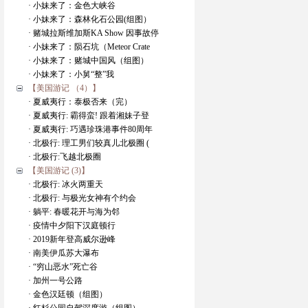
· 小妹来了：金色大峡谷
· 小妹来了：森林化石公园(组图）
· 赌城拉斯维加斯KA Show 因事故停
· 小妹来了：陨石坑（Meteor Crate
· 小妹来了：赌城中国风（组图）
· 小妹来了：小舅“整”我
【美国游记 （4）】
· 夏威夷行：泰极否来（完）
· 夏威夷行: 霸得蛮! 跟着湘妹子登
· 夏威夷行: 巧遇珍珠港事件80周年
· 北极行: 理工男们较真儿北极圈 (
· 北极行:飞越北极圈
【美国游记 (3)】
· 北极行: 冰火两重天
· 北极行: 与极光女神有个约会
· 躺平: 春暖花开与海为邻
· 疫情中夕阳下汉庭顿行
· 2019新年登高威尔逊峰
· 南美伊瓜苏大瀑布
· “穷山恶水”死亡谷
· 加州一号公路
· 金色汉廷顿（组图）