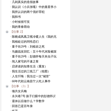
· 几则真实的造假故事
· 我认识《小兵张嘎》中的童星李小
· 我所认识的两个强奸罪犯
· 我和书
· 小时候很可笑
· 我的青春萌动
【往事 2】
· 陈晓成凤凰卫视冷暖人生《我的兄
· 我相处过的同性恋们
· 童子街29号：刘植岩之死
· 马嫂战友回忆：五十年代末险被踩
· 童子街29号：彭德怀每天夹虫子玩
· 闯入家宅的不速之客
· 启讲述的知青生活（重发）
· 我生活过的三线工厂（组图）
· 人生忏悔：我当过一次“城管”
· 60年代初云南昌宁人吃人事件
【往事 （3）】
· 缅共女兵梅
· 永兴巷7号:孩子们眼中的彭德怀(Z
· 退休以后做什么？学数学
· 回首已是百年身