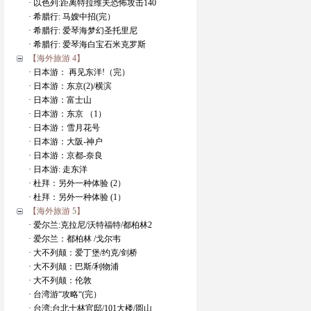
· 以色列:距离特拉维夫恐怖攻击140
· 希腊行: 马嫂中招(完）
· 希腊行: 爱琴海梦幻圣托里尼
· 希腊行: 爱琴海白宝石米克罗斯
【海外旅游 4】
· 日本游： 再见东洋!（完）
· 日本游：东京(2)/横滨
· 日本游：富士山
· 日本游：东京 （1）
· 日本游：雪月花号
· 日本游：大阪-神户
· 日本游：京都-奈良
· 日本游: 走东洋
· 杜拜：另外一种体验 (2）
· 杜拜：另外一种体验 (1）
【海外旅游 5】
· 爱尔兰:克拉尼/沃特福特/都柏林2
· 爱尔兰：都柏林 /戈尔韦
· 大不列颠：爱丁堡/约克/剑桥
· 大不列颠：巴斯/利物浦
· 大不列颠：伦敦
· 台湾游“攻略“(完）
· 台湾:台北士林官邸/101大楼/圆山