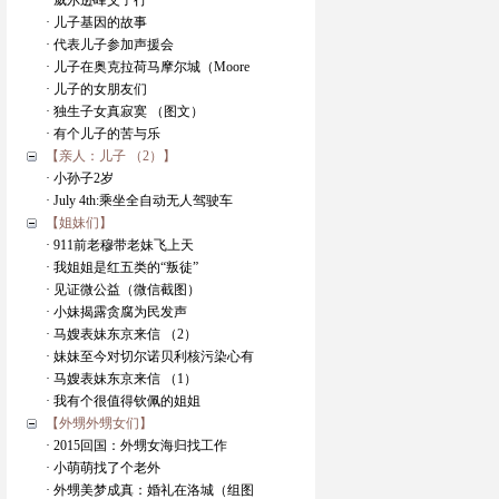
· 威尔逊峰父子行
· 儿子基因的故事
· 代表儿子参加声援会
· 儿子在奥克拉荷马摩尔城（Moore
· 儿子的女朋友们
· 独生子女真寂寞 （图文）
· 有个儿子的苦与乐
【亲人：儿子 （2）】
· 小孙子2岁
· July 4th:乘坐全自动无人驾驶车
【姐妹们】
· 911前老穆带老妹飞上天
· 我姐姐是红五类的“叛徒”
· 见证微公益（微信截图）
· 小妹揭露贪腐为民发声
· 马嫂表妹东京来信 （2）
· 妹妹至今对切尔诺贝利核污染心有
· 马嫂表妹东京来信 （1）
· 我有个很值得钦佩的姐姐
【外甥外甥女们】
· 2015回国：外甥女海归找工作
· 小萌萌找了个老外
· 外甥美梦成真：婚礼在洛城（组图