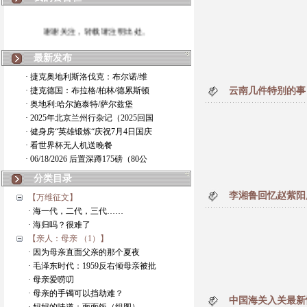
谢谢关注，转载请注明出处。
最新发布
· 捷克奥地利斯洛伐克：布尔诺/维
· 捷克德国：布拉格/柏林/德累斯顿
云南几件特别的事
· 奥地利:哈尔施泰特/萨尔兹堡
· 2025年北京兰州行杂记（2025回国
· 健身房“英雄锻炼“庆祝7月4日国庆
· 看世界杯无人机送晚餐
· 06/18/2026 后置深蹲175磅（80公
分类目录
李湘鲁回忆赵紫阳
【万维征文】
· 海一代，二代，三代……
· 海归吗？很难了
【亲人：母亲 （1）】
· 因为母亲直面父亲的那个夏夜
· 毛泽东时代：1959反右倾母亲被批
· 母亲爱唠叨
· 母亲的手镯可以挡劫难？
中国海关入关最新