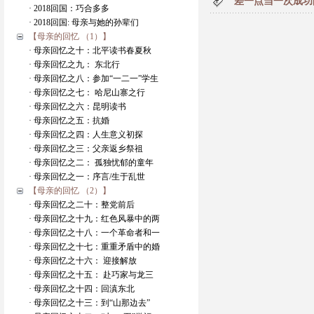
差一点当一次成功的h
· 2018回国：巧合多多
· 2018回国: 母亲与她的孙辈们
【母亲的回忆 （1）】
· 母亲回忆之十：北平读书春夏秋
· 母亲回忆之九： 东北行
· 母亲回忆之八：参加“一二一”学生
· 母亲回忆之七： 哈尼山寨之行
· 母亲回忆之六：昆明读书
· 母亲回忆之五：抗婚
· 母亲回忆之四：人生意义初探
· 母亲回忆之三：父亲返乡祭祖
· 母亲回忆之二： 孤独忧郁的童年
· 母亲回忆之一：序言/生于乱世
【母亲的回忆 （2）】
· 母亲回忆之二十：整党前后
· 母亲回忆之十九：红色风暴中的两
· 母亲回忆之十八：一个革命者和一
· 母亲回忆之十七：重重矛盾中的婚
· 母亲回忆之十六： 迎接解放
· 母亲回忆之十五： 赴巧家与龙三
· 母亲回忆之十四：回滇东北
· 母亲回忆之十三：到“山那边去”