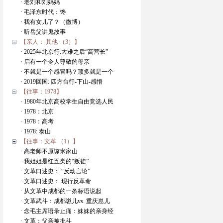
· 老刘和刘妈妈
· 毛泽东时代：馋
· 我有女儿了？（微博）
· 听岳父讲鬼故事
【亲人： 其他 （3）】
· 2025年北京行:大难之后“高营长”
· 启有一个令人尊敬的母亲
· 不就是一个感冒吗？顶多就是一个
· 2019回国: 四方台行-下山-感悟
【往事：1978】
· 1980年北京高校学生自由竞选人民
· 1978：北京
· 1978：高考
· 1978: 泰山
【往事：文革 （1）】
· 高老师不原谅米家山
· 我姐姐是红五类的“叛徒”
· 文革口述史： “反动言论”
· 文革口述史： 现行反革命
· 从文革中成都的一条标语说起
· 文革武斗：成都崽儿vs. 重庆崽儿
· 念毛主席语录止痛：妹妹的亲身经
· 文革：父亲被批斗