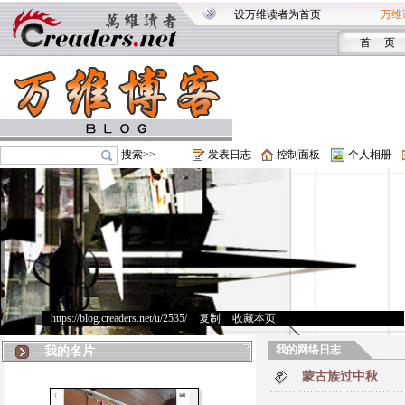
设万维读者为首页
万维
首 页
搜索>>
发表日志
控制面板
个人相册
https://blog.creaders.net/u/2535/
>
复制
>
收藏本页
我的网络日志
我的名片
蒙古族过中秋