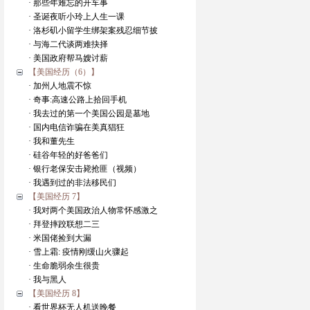
· 那些年难忘的开车事
· 圣诞夜听小玲上人生一课
· 洛杉矶小留学生绑架案残忍细节披
· 与海二代谈两难抉择
· 美国政府帮马嫂讨薪
【美国经历（6）】
· 加州人地震不惊
· 奇事:高速公路上拾回手机
· 我去过的第一个美国公园是墓地
· 国内电信诈骗在美真猖狂
· 我和董先生
· 硅谷年轻的好爸爸们
· 银行老保安击毙抢匪（视频）
· 我遇到过的非法移民们
【美国经历 7】
· 我对两个美国政治人物常怀感激之
· 拜登摔跤联想二三
· 米国佬捡到大漏
· 雪上霜: 疫情刚缓山火骤起
· 生命脆弱余生很贵
· 我与黑人
【美国经历 8】
· 看世界杯无人机送晚餐