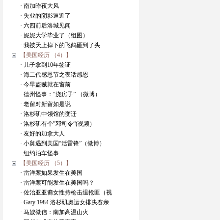
· 南加昨夜大风
· 失业的阴影逼近了
· 六四前后洛城见闻
· 妮妮大学毕业了（组图）
· 我被天上掉下的飞鸽砸到了头
【美国经历 （4）】
· 儿子拿到10年签证
· 海二代感恩节之夜话感恩
· 今早盗贼就在窗前
· 德州怪事：“浇房子” （微博）
· 老留对新留如是说
· 洛杉矶中领馆的变迁
· 洛杉矶有个”邓司令“(视频）
· 友好的加拿大人
· 小舅遇到美国“活雷锋”（微博）
· 纽约泊车怪事
【美国经历 （5）】
· 雷洋案如果发生在美国
· 雷洋案可能发生在美国吗？
· 佐治亚亚裔女性持枪击退抢匪（视
· Gary 1984 洛杉矶奥运女排决赛亲
· 马嫂微信：南加高温山火