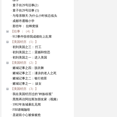
· 练字
· 童子街29号旧事(2）
· 童子街29号旧事 (1)
· 与母亲聊天:为什么小时侯总低头
· 成都市通顺小学
· 那些年： 拉蜂窝煤
【往事 ：（4）】
· 913事件惊得我成都街上乱窜
【美国经历 （1）】
· 初到美国之三： 打工
· 初到美国之二：震撼和惶恐
· 初到美国之一：进入美国
【美国经历 （2）】
· 赌城记事之四：脱衣舞
· 赌城记事之三：凄凉的老人之死
· 赌城记事之二：银行抢匪
· 赌城记事之一： 妓女
【美国经历 （3）】
· 我在美国经历过的“种族歧视”
· 黑熊再访阿拉斯加朋友家（视频）
· 1992年洛城暴乱见闻
· FBI请喝咖啡
· 圣诞前小心被偷被抢