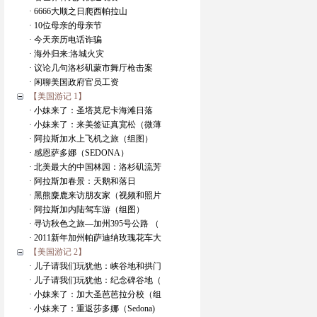
· 6666大顺之日爬西帕拉山
· 10位母亲的母亲节
· 今天亲历电话诈骗
· 海外归来:洛城火灾
· 议论几句洛杉矶蒙市舞厅枪击案
· 闲聊美国政府官员工资
【美国游记 1】
· 小妹来了：圣塔莫尼卡海滩日落
· 小妹来了：来美签证真宽松（微薄
· 阿拉斯加水上飞机之旅（组图）
· 感恩萨多娜（SEDONA）
· 北美最大的中国林园：洛杉矶流芳
· 阿拉斯加春景：天鹅和落日
· 黑熊麋鹿来访朋友家（视频和照片
· 阿拉斯加内陆驾车游（组图）
· 寻访秋色之旅—加州395号公路 （
· 2011新年加州帕萨迪纳玫瑰花车大
【美国游记 2】
· 儿子请我们玩犹他：峡谷地和拱门
· 儿子请我们玩犹他：纪念碑谷地（
· 小妹来了：加大圣芭芭拉分校（组
· 小妹来了：重返莎多娜（Sedona)