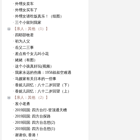
· 外甥女卖车
· 外甥女买车了
· 外甥女请吃饭真乐！（组图）
· 三个小留到我家
【亲人：其他 （1）】
· 四耶邵牧君
· 初为人父
· 岳父二三事
· 差点有个女儿叫小花
· 姥姥（有图）
· 这个小孩真好玩(视频）
· 我家永远的伤痛：1958叔叔空难遇
· 马嫂家有关日本的一些事
· 香妮儿回忆：八十二岁回望（下）
· 香妮儿回忆：八十二岁回望（上）
【亲人：其他 （2）】
· 发小老勇
· 2019回国: 四方台行-登顶通天槽
· 2019回国: 四方台探路
· 2019回国: 四方台念想(2)
· 2019回国: 四方台念想(1)
· 谢谢你, 香港！