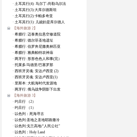
· 土耳其行(4): 马尔丁-尚勒乌尔法
· 土耳其行(3):大库尔德斯坦
· 土耳其行(2):卡帕多奇亚
· 土耳其行(1): 儿媳妇是库尔德人
【海外旅游 2】
· 希腊行: 迈泰奥拉悬空修道院
· 希腊行: 德尔菲圣地遗址
· 希腊行: 伯罗奔尼撒奥林匹亚
· 希腊行: 雅典帕特农神庙
· 两牙行: 形形色色人和事(完）
· 托莱多/马德里/巴塞罗那
· 西班牙灵魂: 安达卢西亚 (2)
· 西班牙灵魂: 安达卢西亚(1)
· 里斯本: 大航海时代发源地
· 两牙行: 俄乌战争阴影下出发
【海外旅游 3】
· 约旦行 （2）
· 约旦行 （1）
· 以色列：死海寻古
· 以色列:圣地之圣地耶路撒冷
· 以色列:戈兰高地/“人民公社”
· 以色列：Holy Land