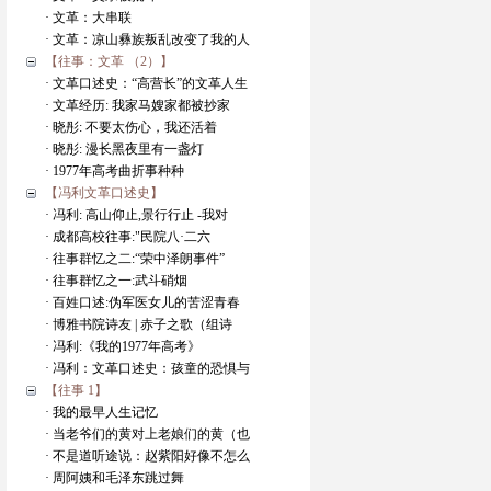
· 文革：大串联
· 文革：凉山彝族叛乱改变了我的人
【往事：文革 （2）】
· 文革口述史：“高营长”的文革人生
· 文革经历: 我家马嫂家都被抄家
· 晓彤: 不要太伤心，我还活着
· 晓彤: 漫长黑夜里有一盏灯
· 1977年高考曲折事种种
【冯利文革口述史】
· 冯利: 高山仰止,景行行止 -我对
· 成都高校往事:"民院八·二六
· 往事群忆之二:“荣中泽朗事件”
· 往事群忆之一:武斗硝烟
· 百姓口述:伪军医女儿的苦涩青春
· 博雅书院诗友 | 赤子之歌（组诗
· 冯利:《我的1977年高考》
· 冯利：文革口述史：孩童的恐惧与
【往事 1】
· 我的最早人生记忆
· 当老爷们的黄对上老娘们的黄（也
· 不是道听途说：赵紫阳好像不怎么
· 周阿姨和毛泽东跳过舞