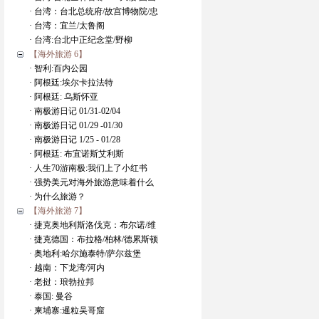
· 台湾：台北总统府/故宫博物院/忠
· 台湾：宜兰/太鲁阁
· 台湾:台北中正纪念堂/野柳
【海外旅游 6】
· 智利:百内公园
· 阿根廷:埃尔卡拉法特
· 阿根廷: 乌斯怀亚
· 南极游日记 01/31-02/04
· 南极游日记 01/29 -01/30
· 南极游日记 1/25 - 01/28
· 阿根廷: 布宜诺斯艾利斯
· 人生70游南极:我们上了小红书
· 强势美元对海外旅游意味着什么
· 为什么旅游？
【海外旅游 7】
· 捷克奥地利斯洛伐克：布尔诺/维
· 捷克德国：布拉格/柏林/德累斯顿
· 奥地利:哈尔施泰特/萨尔兹堡
· 越南：下龙湾/河内
· 老挝：琅勃拉邦
· 泰国: 曼谷
· 柬埔寨:暹粒吴哥窟