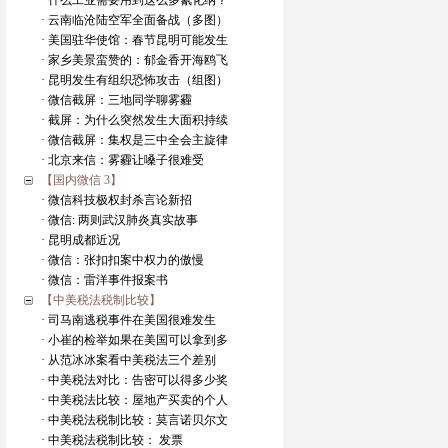
· 什么工业需要用到这么多氰化纳？
· 云南临沧陆空军全面备战（多图）
· 美国驻华使馆：春节昆明可能发生
· 家乡美景蛮赞的：郁金香开海鸥飞
· 昆明发生有组织恐怖攻击（组图）
· 微信截屏：三地同学聊雾霾
· 截屏：为什么突然发生大面积持续
· 微信截屏：集权是三中全会主旋律
· 北京来信：雾霾让嗓子很难受
【国内微信 3】
· 微信科技极权封杀言论新招
· 微信: 两则武汉肺炎真实故事
· 昆明成都近况
· 微信：张扣扣案中权力的傲慢
· 微信：雷洋事件报案书
【中美税法税制比较】
· 司马南逃税事件在美国很难发生
· 小崔的检举如果在美国可以拿到多
· 从范冰冰案看中美税法三个差别
· 中美税法对比：告密可以得多少奖
· 中美税法比较：屋地产买卖的个人
· 中美税法税制比较：莫言诺贝尔文
· 中美税法税制比较： 发票