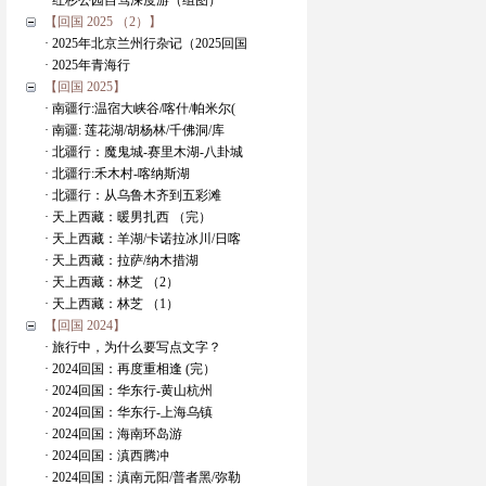
· 红杉公园自驾深度游（组图）
【回国 2025 （2）】
· 2025年北京兰州行杂记（2025回国
· 2025年青海行
【回国 2025】
· 南疆行:温宿大峡谷/喀什/帕米尔(
· 南疆: 莲花湖/胡杨林/千佛洞/库
· 北疆行：魔鬼城-赛里木湖-八卦城
· 北疆行:禾木村-喀纳斯湖
· 北疆行：从乌鲁木齐到五彩滩
· 天上西藏：暖男扎西 （完）
· 天上西藏：羊湖/卡诺拉冰川/日喀
· 天上西藏：拉萨/纳木措湖
· 天上西藏：林芝 （2）
· 天上西藏：林芝 （1）
【回国 2024】
· 旅行中，为什么要写点文字？
· 2024回国：再度重相逢 (完）
· 2024回国：华东行-黄山杭州
· 2024回国：华东行-上海乌镇
· 2024回国：海南环岛游
· 2024回国：滇西腾冲
· 2024回国：滇南元阳/普者黑/弥勒