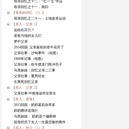
· 母亲回忆之十二：“七.一五”学运
· 母亲回忆之十一：南归
【母亲的回忆 （3）】
· 母亲回忆之二十一：土地改革运动
【亲人：父亲 1】
· 远祖在芬兰？
· 老爸与他的女儿们
· 梦中父亲
· 2014回国: 父亲墓前的牵牛花开了
· 父亲往事：沙甸事件 （组图）
· 1960年记事（组图）
· 父亲往事：吹牛摆龙门阵冲壳子
· 马黑妹妹：回忆父亲二三事
· 父亲往事：重男轻女
· 生离死别忆父亲
【亲人：父亲 2】
· 父亲往事:中南海诊所女医生
【亲人：祖母】
· 2015回国：奶奶墓前杂草多
· 奶奶赠诗送我行
· 马黑姐姐： 奶奶是个穆斯林
· 祖母经历了女人一生最悲惨的两件
【亲人：外公 （1）】