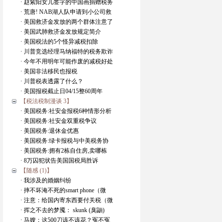
· 赵紫阳女儿签字的中国画捐赠税务
· 荒唐! NAB湖人队申请到小公司救
· 美国救济金发放的两个群体注意了
· 美国武肺救济金发放规定简介
· 美国税法的5个怪异减税扣除
· 川普竞选经理马纳福特的税务欺诈
· 今年不用明年可能作废的减税好处
· 美国非法移民也报税
· 川普税表透露了什么？
· 美国报税截止日04/15整60周年
【税法税制漫谈 3】
· 美国税务:社安金报税6种情形分析
· 美国税务:社安金双重税争议
· 美国税务:退休金优惠
· 美国税务:绿卡报税与中美税务协
· 美国税务:拥有2栋自住房,卖哪栋
· 8万囚犯状告美国国税局胜诉
【随感 (1)】
· 我涉及的婚姻纠纷
· 摔不坏淹不死的smart phone（微
· 注意：给国内寄东西要付关税（微
· 挥之不去的梦魇： skunk (臭鼬)
· 马嫂：这500刀该不该花？冤不冤