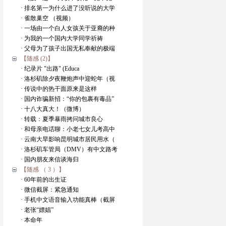
· 排名第一为什么进了没听说的大学
· 雀散巢空 （视频）
· 一场由一个白人女孩关于亚裔的种
· 为我的一个国内大学同学祈祷
· 父母为了孩子出国无私奉献的极端
【随感 (2)】
· 纪录片 "出路" (Educa
· 洛杉矶除夕夜鞭炮声中迎蛇年（视
· 传说中的热干面原来是这样
· 国内诈骗新招：“你的包裹有毒品”
· 十八大真大！（微博）
· 转载：夏季暴雨拷问城市良心
· 和母亲电话聊：小老七女儿考高中
· 云南大旱影响昆明城市居民用水（
· 洛杉矶车管局（DMV）有中文路考
· 国内朋友来信谈海归
【随感 （ 3 ）】
· 60年前的出生证
· 微信截屏：紧急通知
· 手机中文语音输入功能真棒（截屏
· 老张“嫖娼”
· 本命年