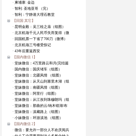
· 柬埔寨: 金边
· 智利: 圣地亚哥 （完）
· 智利：宁静港大理石教堂
【回国 其它】
· 昆明金殿：吴三桂之庙（组图）
· 北京机场千元人民币失而复得（微
· 回国机票一下省了700刀（微博）
· 北京机场三号楼受惊记
· 43年后重返西安
【国内微信 1】
· 堂妹微信：4万里路云和月(完结篇
· 国内微信：国庆堵车（组图）
· 堂妹微信：北疆风情 （组图）
· 堂妹微信：从天山到塞里木湖（组
· 堂妹微信：南疆风情（组图）
· 堂妹微信：阿里行（组图）
· 堂妹微信：从江孜到珠穆朗玛（组
· 堂妹微信：那曲的云/纳木错湖/布
· 堂妹微信：滇藏路上（组图）
· 小妹微信：环游滇池 （组图）
【国内微信 2】
· 微信：要允许一部分人不欢庆阅兵