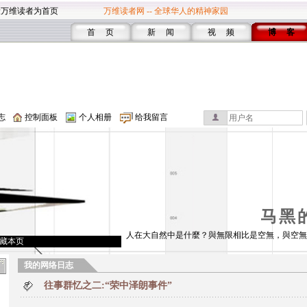
设万维读者为首页
万维读者网 -- 全球华人的精神家园
首 页
新 闻
视 频
博 客
志
控制面板
个人相册
给我留言
马黑
人在大自然中是什麼？與無限相比是空無，與空無
藏本页
我的网络日志
往事群忆之二:“荣中泽朗事件”