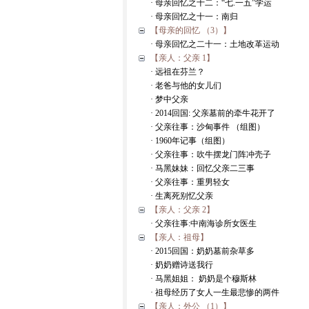
· 母亲回忆之十二：“七.一五”学运
· 母亲回忆之十一：南归
【母亲的回忆 （3）】
· 母亲回忆之二十一：土地改革运动
【亲人：父亲 1】
· 远祖在芬兰？
· 老爸与他的女儿们
· 梦中父亲
· 2014回国: 父亲墓前的牵牛花开了
· 父亲往事：沙甸事件 （组图）
· 1960年记事（组图）
· 父亲往事：吹牛摆龙门阵冲壳子
· 马黑妹妹：回忆父亲二三事
· 父亲往事：重男轻女
· 生离死别忆父亲
【亲人：父亲 2】
· 父亲往事:中南海诊所女医生
【亲人：祖母】
· 2015回国：奶奶墓前杂草多
· 奶奶赠诗送我行
· 马黑姐姐： 奶奶是个穆斯林
· 祖母经历了女人一生最悲惨的两件
【亲人：外公 （1）】