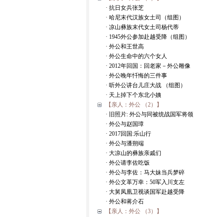
· 抗日女兵张芝
· 哈尼末代汉族女土司（组图）
· 凉山彝族末代女土司杨代蒂
· 1945外公参加赴越受降（组图）
· 外公和王世高
· 外公生命中的六个女人
· 2012年回国：回老家－外公雕像
· 外公晚年忏悔的三件事
· 听外公讲台儿庄大战 （组图）
· 天上掉下个东北小姨
【亲人：外公 （2）】
· 旧照片: 外公与同被统战国军将领
· 外公与赵国璋
· 2017回国:乐山行
· 外公与潘朔端
· 大凉山的彝族亲戚们
· 外公请李佐吃饭
· 外公与李佐：马大妹当兵梦碎
· 外公文革万幸：50军入川支左
· 大舅凤凰卫视谈国军赴越受降
· 外公和蒋介石
【亲人：外公 （3）】