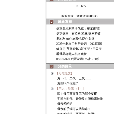
N L665
谢谢关注，转载请注明出处。
最新发布
· 捷克奥地利斯洛伐克：布尔诺/维
· 捷克德国：布拉格/柏林/德累斯顿
· 奥地利:哈尔施泰特/萨尔兹堡
· 2025年北京兰州行杂记（2025回国
· 健身房“英雄锻炼“庆祝7月4日国庆
· 看世界杯无人机送晚餐
· 06/18/2026 后置深蹲175磅（80公
分类目录
【万维征文】
· 海一代，二代，三代……
· 海归吗？很难了
【亲人：母亲 （1）】
· 因为母亲直面父亲的那个夏夜
· 毛泽东时代：1959反右倾母亲被批
· 母亲爱唠叨
· 母亲的手镯可以挡劫难？