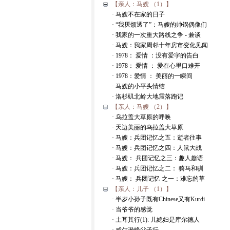
【亲人：马嫂 （1）】
· 马嫂不在家的日子
· “我厌烦透了”：马嫂的帅锅偶像们
· 我家的一次重大路线之争 - 兼谈
· 马嫂：我家周邻十年房市变化见闻
· 1978： 爱情 ：没有爱字的告白
· 1978： 爱情 ： 爱在心里口难开
· 1978：爱情 ： 美丽的一瞬间
· 马嫂的小平头情结
· 洛杉矶北岭大地震落跑记
【亲人：马嫂 （2）】
· 乌拉盖大草原的呼唤
· 天边美丽的乌拉盖大草原
· 马嫂：兵团记忆之五：逝者往事
· 马嫂：兵团记忆之四：人鼠大战
· 马嫂： 兵团记忆之三：趣人趣语
· 马嫂：兵团记忆之二： 骑马和驯
· 马嫂： 兵团记忆 之一：难忘的草
【亲人：儿子 （1）】
· 半岁小孙子既有Chinese又有Kurdi
· 当爷爷的感觉
· 土耳其行(1): 儿媳妇是库尔德人