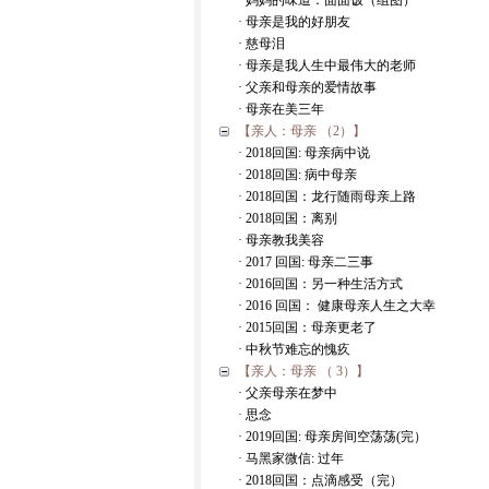
· 妈妈的味道：面面饭（组图）
· 母亲是我的好朋友
· 慈母泪
· 母亲是我人生中最伟大的老师
· 父亲和母亲的爱情故事
· 母亲在美三年
【亲人：母亲 （2）】
· 2018回国: 母亲病中说
· 2018回国: 病中母亲
· 2018回国：龙行随雨母亲上路
· 2018回国：离别
· 母亲教我美容
· 2017 回国: 母亲二三事
· 2016回国：另一种生活方式
· 2016 回国： 健康母亲人生之大幸
· 2015回国：母亲更老了
· 中秋节难忘的愧疚
【亲人：母亲 （ 3）】
· 父亲母亲在梦中
· 思念
· 2019回国: 母亲房间空荡荡(完）
· 马黑家微信: 过年
· 2018回国：点滴感受（完）