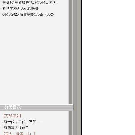
· 健身房“英雄锻炼“庆祝7月4日国庆
· 看世界杯无人机送晚餐
· 06/18/2026 后置深蹲175磅（80公
分类目录
【万维征文】
· 海一代，二代，三代……
· 海归吗？很难了
【亲人：母亲 （1）】