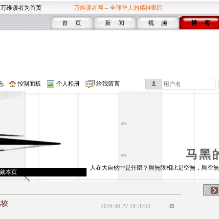
设万维读者为首页
万维读者网 -- 全球华人的精神家园
首 页
新 闻
视 频
博 客
志
控制面板
个人相册
给我留言
马黑
人在大自然中是什麼？與無限相比是空無，與空無
藏本页
比较
2026-06-27 18:28:53