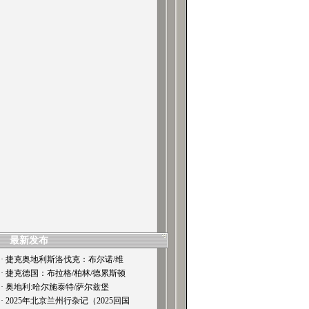
最新发布
· 捷克奥地利斯洛伐克：布尔诺/维
· 捷克德国：布拉格/柏林/德累斯顿
· 奥地利:哈尔施泰特/萨尔兹堡
· 2025年北京兰州行杂记（2025回国