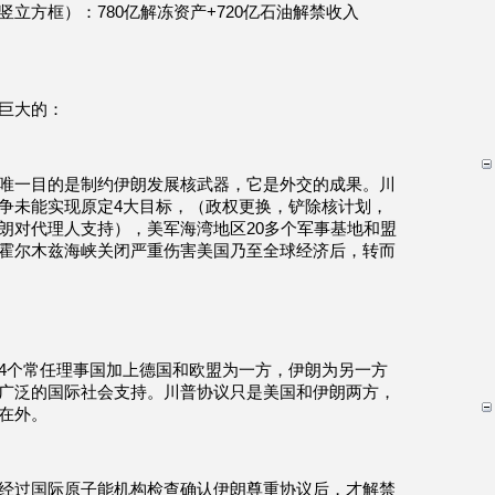
立方框）：780亿解冻资产+720亿石油解禁收入
巨大的：
唯一目的是制约伊朗发展核武器，它是外交的成果。川
争未能实现原定4大目标，（政权更换，铲除核计划，
朗对代理人支持），美军海湾地区20多个军事基地和盟
霍尔木兹海峡关闭严重伤害美国乃至全球经济后，转而
4个常任理事国加上德国和欧盟为一方，伊朗为另一方
广泛的国际社会支持。川普协议只是美国和伊朗两方，
在外。
经过国际原子能机构检查确认伊朗尊重协议后，才解禁