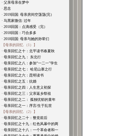
· 父亲母亲在梦中
· 思念
· 2019回国: 母亲房间空荡荡(完）
· 马黑家微信: 过年
· 2018回国：点滴感受（完）
· 2018回国：巧合多多
· 2018回国: 母亲与她的孙辈们
【母亲的回忆 （1）】
· 母亲回忆之十：北平读书春夏秋
· 母亲回忆之九： 东北行
· 母亲回忆之八：参加“一二一”学生
· 母亲回忆之七： 哈尼山寨之行
· 母亲回忆之六：昆明读书
· 母亲回忆之五：抗婚
· 母亲回忆之四：人生意义初探
· 母亲回忆之三：父亲返乡祭祖
· 母亲回忆之二： 孤独忧郁的童年
· 母亲回忆之一：序言/生于乱世
【母亲的回忆 （2）】
· 母亲回忆之二十：整党前后
· 母亲回忆之十九：红色风暴中的两
· 母亲回忆之十八：一个革命者和一