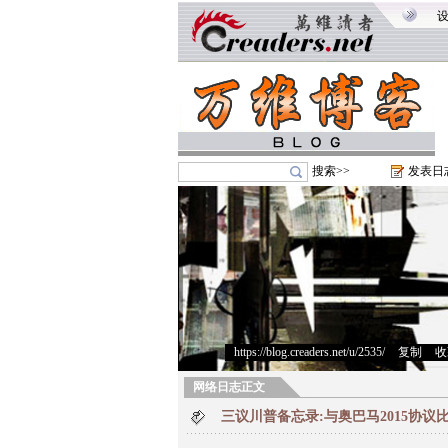
搜索>>
发表日
https://blog.creaders.net/u/2535/
>
复制
>
收
网络日志正文
三议川普备忘录:与奥巴马2015协议