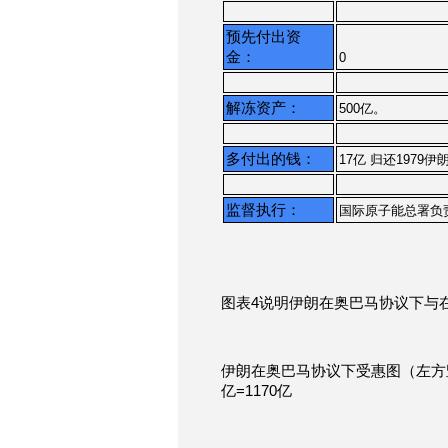
预先付出资
金：
0
解冻资产：
500亿。
多付出的钱：
17亿 归还197
监督执行：
国际原子能总署负
图表4说明伊朗在奥巴马协议下与
伊朗在奥巴马协议下受惠图（左方竖立
亿=1170亿