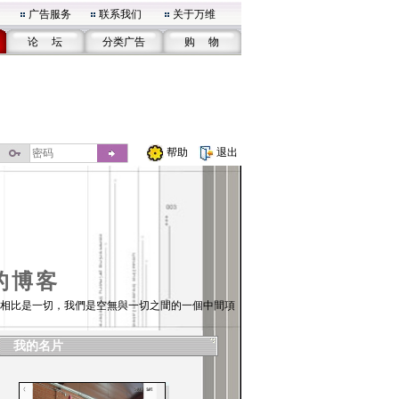
广告服务
联系我们
关于万维
论 坛
分类广告
购 物
帮助
退出
的博客
相比是一切，我們是空無與一切之間的一個中間項
我的名片