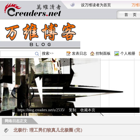
设万维读者为首页
万维
首 页
搜索>>
发表日志
控制面板
个人相册
https://blog.creaders.net/u/2535/
>
复制
>
收藏本页
网络日志正文
北极行: 理工男们较真儿北极圈 (完）