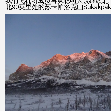
我们飞机团成员再从聪明人镇继续北
北90英里处的苏卡帕洛克山Sukakpak mo