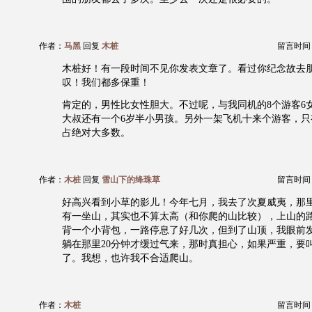
作者：
马黑
回复
木桩
留言时间：20
木桩好！有一段时间不见你发表文章了。看过你纪念故去
叹！我们都多保重！
肯定的，男性比女性胆大。不过呢，与我同机的8个游客6女
大叔还有一个6岁半小男孩。另外一架飞机十来个游客，只
占绝对大多数。
作者：
木桩
回复
雪山下的绛珠草
留言时间：20
好高兴看到小草的影儿！今年七月，我去了次夏威夷，那
有一坐山，其实也不算太高（和你爬的山比较），上山的
背一个小背包，一路停息了好几次，但到了山顶，我眼前
躺在那里20分钟才缓过气来，那时真担心，如果严重，要
了。我想，也许我不合适爬山。
作者：
木桩
留言时间：20