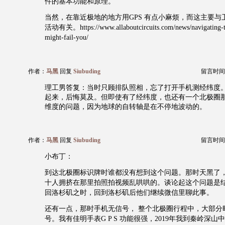
件的基本功能和原理。
当然，在靠近极地的地方用GPS 有点小麻烦，而这主要与
活动有关。https://www.allaboutcircuits.com/news/navigating-th
might-fail-you/
作者：
马黑
回复
Siubuding
留言时间：20
理工男答复：当时只顾排队照相，忘了打开手机测经纬度
起来，后悔莫及。但即使有了经纬度，也还有一个北极圈
维度的问题，因为地球的自转轴是在不停地波动的。
作者：
马黑
回复
Siubuding
留言时间：20
小布丁：
到达北极圈标识牌时谁都没有想到这个问题。那时天黑了
十人拥挤在那里拍照拍视频乱哄哄的。谈论起这个问题是
回洛杉矶之时，回到洛杉矶后他们继续微信里聊此事。
还有一点，那时手机无信号， 整个北极圈行程中，大部分
号。我有佳明手表G P S 功能很强，2019年我到秦岭深