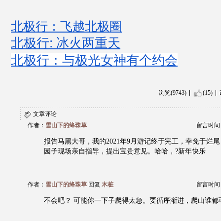
北极行：飞越北极圈
北极行: 冰火两重天
北极行：与极光女神有个约会
浏览(9743)
(15)
文章评论
作者：
雪山下的绛珠草
留言时间：20
报告马黑大哥，我的2021年9月游记终于完工，幸免于烂
园子现场亲自指导，提出宝贵意见。哈哈，?新年快乐
作者：
雪山下的绛珠草
回复
木桩
留言时间：20
不会吧？ 可能你一下子爬得太急。要循序渐进，爬山谁都