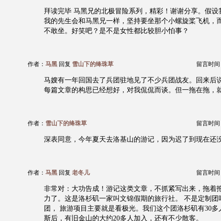
拜读完毕 马黑兄的北极冒险系列，精彩！谢谢分享。假设
我的先生会和马黑兄一样，坚持要坐那个小螺旋桨飞机，
不敢坐。好笑吧？是不是女性都比较胆小怕事？
作者：
马黑
回复
雪山下的绛珠草
留言时间：20
马嫂有一年回国去了兵团驻地见了不少兵团战友。回来后说
每篇文章的构思已经想好，对我侃侃而谈。但一拖在拖，
作者：
雪山下的绛珠草
留言时间：20
深表同意，今年夏天去洛基山的游记，因为迟了到现在还
作者：
马黑
回复
老冬儿
留言时间：20
非常对：大功告成！游记这类文章，不抓紧写出来，拖着
力了。这是洛杉矶一家叫文锦假期的旅行社。 不是定制团
团， 旅游项目主要就是看极光。我们这个团洛杉矶有30
斯后，有旧金山的大约20多人加入，还有不少散客。