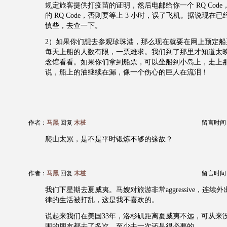
规定旅客提供打疫苗的证明，然后电邮给你一个 RQ Cod
的 RQ Code，否则要等上 3 小时，误了飞机。据说现在
慎些，去查一下。
2）如果你们想去参观珍珠港，那么现在就要在网上预定船
每天上船的人数有限，一票难求。我们到了那里才知道太
念馆看看。如果你们拿到船票，可以坐船到小岛上，走上
说，船上的油继续在漏，像一个伤心的巨人在流泪！
作者：
马黑
回复
木桩
留言时间：20
爬山太累，是不是平时锻炼不够的缘故？
作者：
马黑
回复
木桩
留言时间：20
我们下星期去夏威夷。马嫂对旅游非常aggressive，连续
律的生活被打乱，这是我不喜欢的。
说起来我们在美国33年，洛杉矶距离夏威夷不远，可从来
围的朋友都去了多次。至少去一次还是很必要的。