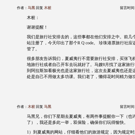
作者：
马黑
回复
木桩
留言时间：20
木桩：
谢谢提醒！
我们是旅行社安排去的，这些事都在他们安排之中。前几
站注册了，今天印出了那个R Q code。 珍珠港票旅行社
管了。
很多朋友告诉我们，夏威夷行不需要旅行社安排，买张飞
地旅行社或者自己开车去玩就好了。马嫂8月找了这家旅行
到阿拉斯加看极光也是这家旅行社，这次去夏威夷也还是
处是自己不用做太多功课。我们老了，懒得花时间精力做
作者：
木桩
回复
马黑
留言时间：20
马黑兄，你们下星期去夏威夷，有两件事提醒你一下（也
了），我还是多此一举，双保险，确保你们玩得愉快。
1）到夏威夷的网站，仔细看他们的旅游规定，因为规定时