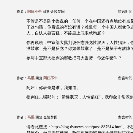
作者：
阿妞不牛
回复 金陵梦回
留言时间：20
不管是不是陈小鲁说的，任何一个在中国还有点地位有点
了这句话，你看说的有没有谱？难道每一个中国人都像你
人，自认人微言轻，不舔皇上屁眼就狗屁？
你再说说，中宣部大批判说任志强党性泯灭，人性猖狂，
没鼓掌，是不是反党？你如果鼓掌了，是不是脑子有故障
参与中宣部大批判的都敢把习大当猪，你还学猪叫？
作者：
马黑
回复
阿妞不牛
留言时间：20
阿妞：你表哥是谁，我知道。
批判任志强那句："党性泯灭，人性猖狂”，我印象非常深
作者：
马黑
回复 金陵梦回
留言时间：20
请看此链接：http://blog.dwnews.com/post-887614.h
是这个，而是微信截屏。微信截屏内容与这个链接里讲的