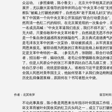
众运动。（参照秦晓，陈小鲁文）。北京大中学校真正的
展开，尤以蒯大富领导的清华井冈山在“中央文革小组”支
察队”被戴上打砸抢的帽子，自然也和“老子英雄儿好汉”
有了中国第一个向中央文革公开宣战的“联合行动委员会”
然而清一色红二代的组织。在北京展览馆的一次集会中，
一名成员高喊：“中央文革逼我们造反，我们不得不反”。
无大碍。只要你敢和中央文革对着干，自然就是无恶不作
是一个集自身优越感而发的狭隘怨气，及古典式道德勇气
是毛泽东文革中的第一次妥协，联动被抓成员，从牢房直
周恩来接见。被联动视为死敌的江青和这批烙上标签的打
定是文革中奇特的一幕。（参见孔丹，张朗朗，联合行动
者，招法都一样，煽动仇恨。老毛让你警惕睡在身边的修
了。但是人民群众中的张三不满李四比自己高几级工资，
给自己穿小鞋，统统是阶级敌人。谁相信习近平是爱国者
全国人民怒对美帝国主义，他如何登基？从我们身边刚刚
历史乱得像团浆糊，原因何在？书写者怒火中烧。
作者：北冥有笋
留言时间：20
不论此事真假，陈小鲁是周恩来当年指示叶剑英搞工作组
坏文革而被叶剑英收买的红卫兵头吗之一，成立了以打砸抢