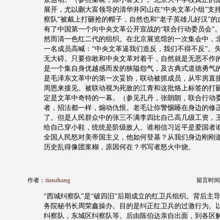
展开，尤以蒯大富领导的清华井冈山在“中央文革小组”支
察队”被戴上打砸抢的帽子，自然也和“老子英雄儿好汉”
有了中国第一个向中央文革公开宣战的“联合行动委员会”
然而清一色红二代的组织。在北京展览馆的一次集会中，
一名成员高喊：“中央文革逼我们造反，我们不得不反”。
无大碍。只要你敢和中央文革对着干，自然就是无恶不作
是一个集自身优越感而发的狭隘怨气，及古典式道德勇气
是毛泽东文革中的第一次妥协，联动被抓成员，从牢房直
周恩来接见。被联动视为死敌的江青和这批烙上标签的打
定是文革中奇特的一幕。（参见孔丹，张朗朗，联合行动
者，招法都一样，煽动仇恨。老毛让你警惕睡在身边的修
了。但是人民群众中的张三不满李四比自己高几级工资，
给自己穿小鞋，统统是阶级敌人。谁相信习近平是爱国者
全国人民怒对美帝国主义，他如何登基？从我们身边刚刚
历史乱得像团浆糊，原因何在？书写者怒火中烧。
作者：
tianzhang
留言时间：20
“西城纠察队”是“破四旧”后期成立的红卫兵组织。背后主
务院秘书长周荣鑫操办。目的是纠正红卫兵的过激行为。
纠察队，东城区纠察队等。后由陈伯达亲自出面，到各区