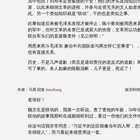
员中包括了刘邓等走资集团的子女；他们的矛头直指知识
派，以此来颠倒文革的进程，许多与走资无关的文人如老
此。另一个类似组织就是“联动”，干的也是类似之事。
此事知道后来被毛泽东发现才被停止，陈小鲁则被周恩来
的军中，但对文革的名誉已造成莫大的伤害；文革所以功
联合军头们的直接叛变外（见公孙明：“
周恩来死斗毛泽东 兼论中共国际派与两次怀仁堂事变”）
也有直接关系。
历史，不是几声道歉（而且是退却责任的逆反式的道歉）
可了事的。杀人如麻的陈毅混帐，儿子更是，死迟了！
作者：
马黑
回复
tianzhang
留言时间：20
老张好！
魏京生是联动的，我第一次听说。查了查他的年龄，50年
联动的故事我那时在成都就听到过，看过一些他们的文件
你这句话我非常同意：“习近平的近臣很像当年四人帮，忠
非得咬人”，而习看起来很受用这一套。