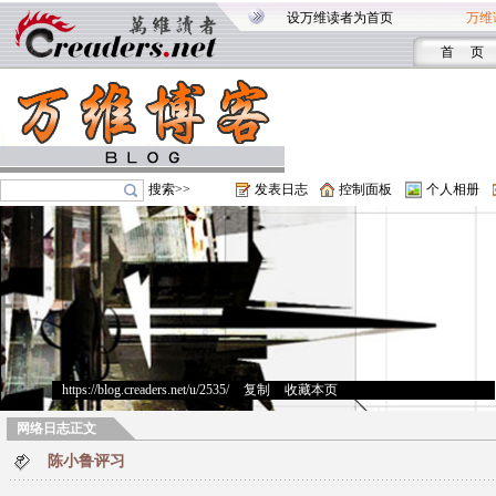
设万维读者为首页
万维
首 页
搜索>>
发表日志
控制面板
个人相册
https://blog.creaders.net/u/2535/
>
复制
>
收藏本页
网络日志正文
陈小鲁评习