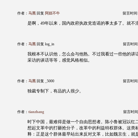
作者：
马黑
回复
阿妞不牛
留言时间：20
是啊，49年以来，国内政府执政党造谣的事太多了。就不
作者：
马黑
回复 log_in
留言时间：20
我根本不认识他，怎么会与他熟。不过我看过一些他的讲
采访的谈话等等，感觉风格相似。
作者：
马黑
回复 _5000
留言时间：20
独裁专制下，有品的人很少。
作者：
tianzhang
留言时间：20
时下中国，最难得是做一个自由思想者。陈小鲁被冠以红
想起文革中的打砸抢分子，改革中的利益特权群体。这类
释：正是这个群体最早站出来反对文革，比如魏京生，就是