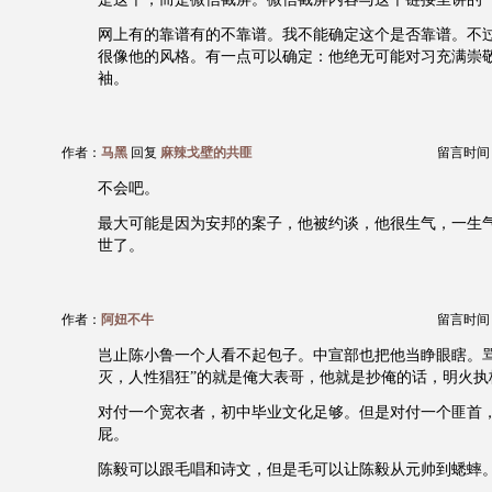
网上有的靠谱有的不靠谱。我不能确定这个是否靠谱。不
很像他的风格。有一点可以确定：他绝无可能对习充满崇
袖。
作者：
马黑
回复
麻辣戈壁的共匪
留言时间：20
不会吧。
最大可能是因为安邦的案子，他被约谈，他很生气，一生
世了。
作者：
阿妞不牛
留言时间：20
岂止陈小鲁一个人看不起包子。中宣部也把他当睁眼瞎。骂
灭，人性猖狂”的就是俺大表哥，他就是抄俺的话，明火执
对付一个宽衣者，初中毕业文化足够。但是对付一个匪首
屁。
陈毅可以跟毛唱和诗文，但是毛可以让陈毅从元帅到蟋蟀