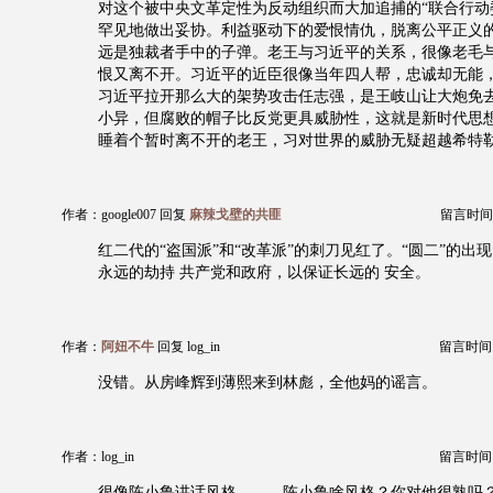
对这个被中央文革定性为反动组织而大加追捕的“联合行动
罕见地做出妥协。利益驱动下的爱恨情仇，脱离公平正义
远是独裁者手中的子弹。老王与习近平的关系，很像老毛
恨又离不开。习近平的近臣很像当年四人帮，忠诚却无能
习近平拉开那么大的架势攻击任志强，是王岐山让大炮免
小异，但腐败的帽子比反党更具威胁性，这就是新时代思
睡着个暂时离不开的老王，习对世界的威胁无疑超越希特
作者：google007 回复
麻辣戈壁的共匪
留言时间：20
红二代的“盗国派”和“改革派”的刺刀见红了。“圆二”的出现
永远的劫持 共产党和政府，以保证长远的 安全。
作者：
阿妞不牛
回复 log_in
留言时间：20
没错。从房峰辉到薄熙来到林彪，全他妈的谣言。
作者：log_in
留言时间：20
很像陈小鲁讲话风格。。。陈小鲁啥风格？你对他很熟吗