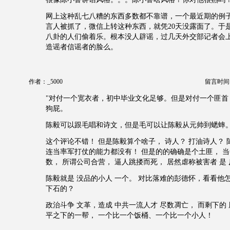
网上这种乱七八糟的东西多数都不靠谱，一个最近期的例
言人被抓了，微信上转这种东西，就凭20天没露面了。于
八卦的人们偷着乐。根本没人辟谣，过几天外交部记者会
造谣者信谣者的脸么。
作者：_5000
留言时间：20
"对付一个宽衣者，初中毕业文化足够。但是对付一个匪首
狗屁。
陈毅可以跟毛唱和诗文，但是毛可以让陈毅从元帅到蟋蟀。
这个评论不错！ 但是陈毅算个啥子， 诗人？ 打油诗人？
连当率军打仗的能力都没有！ 但是的的确确是个土匪， 
数， 所谓公司合营， 逼人跳搂而死， 居然虐称被害者 是 
陈毅就是 没品的小人 一个。 对比落难的彭德怀，看看他
下石的？
政治斗争 文革，造成 中共一流人才 尽数凋亡， 而剩下的
平之下的一帮， 一个比一个饭桶、一个比一个小人！