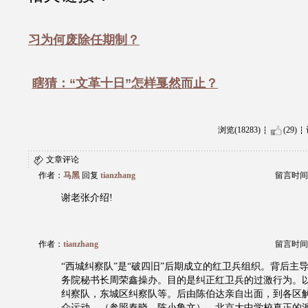
习为何废除任期制？
瞎猜：“文革十日”怎样戛然而止？
浏览(18283)
(29)
文章评论
作者：
马黑
回复
tianzhang
留言时间：20
谢老张介绍!
作者：
tianzhang
留言时间：20
“西城纠察队”是“破四旧”后期成立的红卫兵组织。背后主
务院秘书长周荣鑫操办。目的是纠正红卫兵的过激行为。
纠察队，东城区纠察队等。后由陈伯达亲自出面，到各区
众运动。（参照秦晓，陈小鲁文）。北京大中学校真正的