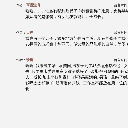
作者：
雨露滋润
留言时间：20
哈哈。。。话题转移到后代了？我也觉得不用急，免得早早
婚姻看的是缘份，有女朋友就能让儿子成长。
作者：
山梓
留言时间：20
我也有一个儿子，很多地方与你有同感。现在的孩子同我
友择偶的方式也非常不同。做父母的只能顺其自然，等候“
作者：
珍曼
留言时间：20
哈哈..我来晚了哈...在美国,男孩子到了45岁结婚都不迟..
去, 只要别太委屈别家女孩子就好了, 你儿子很聪明的, 开始找
人一成长,加上小孩和责任, 很容易离婚的. 男孩一旦结了婚
钱哄太太和孩子, 还有退休的钱...工作是不能放在第一位
化.