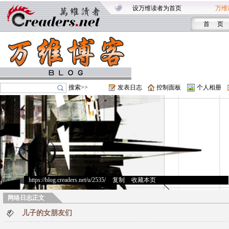
设万维读者为首页
万维
首 页
搜索>>
发表日志
控制面板
个人相册
https://blog.creaders.net/u/2535/
>
复制
>
收藏本页
网络日志正文
儿子的女朋友们