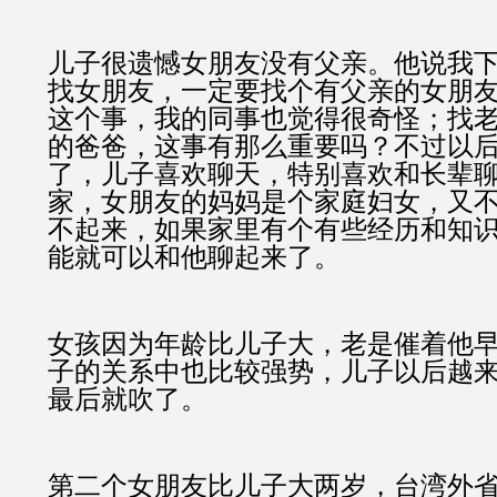
儿子很遗憾女朋友没有父亲。他说我
找女朋友，一定要找个有父亲的女朋
这个事，我的同事也觉得很奇怪；找
的爸爸，这事有那么重要吗？不过以
了，儿子喜欢聊天，特别喜欢和长辈
家，女朋友的妈妈是个家庭妇女，又
不起来，如果家里有个有些经历和知
能就可以和他聊起来了。
女孩因为年龄比儿子大，老是催着他
子的关系中也比较强势，儿子以后越
最后就吹了。
第二个女朋友比儿子大两岁，台湾外