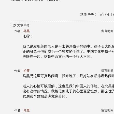
浏览(16468)
(5)
文章评论
作者：
马黑
留言时间：20
沁霈：
我也是发现美国老人是不太关注孩子的婚事。孩子长大以
正的脱离开他们成为一个独立的个体了。中国文化中孩子
关联在一起。这是中西文化的一个很大不同。
作者：
沁霈
留言时间：20
马黑兄这里可真热闹啊！我来晚了，只好站在后排看热闹
老人的心情可以理解，这也是我们中国人的传统。在北美
没有这样的情况。我相信你儿子的心里更是坦然。那么优
女朋友？婚姻是讲究缘分的。
作者：
马黑
留言时间：20