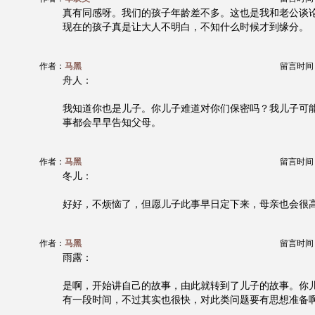
真有同感呀。我们的孩子年龄差不多。这也是我和老公谈
现在的孩子真是让大人不明白，不知什么时候才到缘分。
作者：
马黑
留言时间：20
舟人：
我知道你也是儿子。你儿子难道对你们保密吗？我儿子可
事都会早早告知父母。
作者：
马黑
留言时间：20
冬儿：
好好，不烦恼了，但愿儿子此事早日定下来，母亲也会很
作者：
马黑
留言时间：20
雨露：
是啊，开始讲自己的故事，由此就转到了儿子的故事。你
有一段时间，不过其实也很快，对此类问题要有思想准备