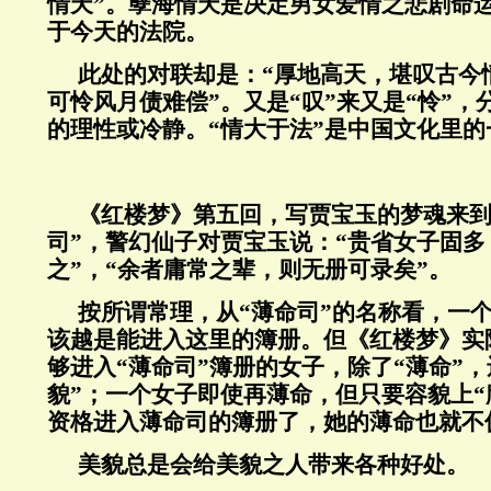
情天”。孽海情天是决定男女爱情之悲剧命
于今天的法院。
此处的对联却是：“厚地高天，堪叹古今
可怜风月债难偿”。又是“叹”来又是“怜”
的理性或冷静。“情大于法”是中国文化里的
《红楼梦》第五回，写贾宝玉的梦魂来到
司”，警幻仙子对贾宝玉说：“贵省女子固
之”，“余者庸常之辈，则无册可录矣”。
按所谓常理，从“薄命司”的名称看，一
该越是能进入这里的簿册。但《红楼梦》实
够进入“薄命司”簿册的女子，除了“薄命”
貌”；一个女子即使再薄命，但只要容貌上“
资格进入薄命司的簿册了，她的薄命也就不
美貌总是会给美貌之人带来各种好处。