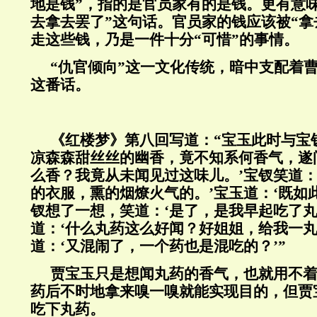
地是钱”，指的是官员家有的是钱。更有意
去拿去罢了”这句话。官员家的钱应该被“拿
走这些钱，乃是一件十分“可惜”的事情。
“仇官倾向”这一文化传统，暗中支配着
这番话。
《红楼梦》第八回写道：“宝玉此时与宝
凉森森甜丝丝的幽香，竟不知系何香气，遂
么香？我竟从未闻见过这味儿。’宝钗笑道：
的衣服，熏的烟燎火气的。’宝玉道：‘既如
钗想了一想，笑道：‘是了，是我早起吃了丸
道：‘什么丸药这么好闻？好姐姐，给我一丸
道：‘又混闹了，一个药也是混吃的？’”
贾宝玉只是想闻丸药的香气，也就用不
药后不时地拿来嗅一嗅就能实现目的，但贾
吃下丸药。