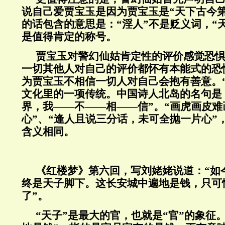
说自己爱贾宝玉是因为贾宝玉是“天下古今
的话包含的意思是：“淫人”不是贬义词，“
是值得肯定的称号。
贾宝玉对警幻仙姑肯定性的评价感觉恐
一切其他人对自己的评价都怀有本能式的恐
为贾宝玉不相信一切人对自己会抱有善意。
文化里的一项传统。中国诗人北岛的名句是
界，我——不——相——信”。“画虎画皮
心”、“逢人且说三分话，未可全抛一片心”
含义相同。
《红楼梦》第六回，写刘姥姥说道：“如
终是天子脚下。这长安城中遍地是钱，只可
了”。
“天子”是最大的官，也就是“官”的象征