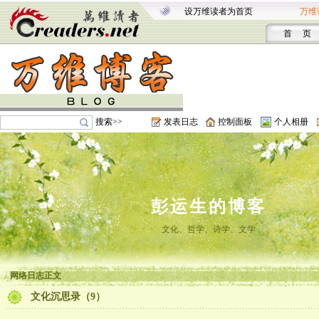
设万维读者为首页
万维
首 页
搜索>>
发表日志
控制面板
个人相册
彭运生的博客
文化、哲学、诗学、文学
网络日志正文
文化沉思录（9）