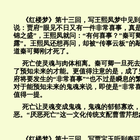
《红楼梦》第十三回，写王熙凤梦中见
说：贾府“眼见不日又有一件非常喜事，真
锦之盛”，王熙凤就问：“有何喜事？”秦可
露”。王熙凤还想再问，却被“传事云板”的
道秦可卿刚才死了。
死亡使灵魂与肉体相离。秦可卿一旦死
了预知未来的才能。更值得注意的是，成了
府将要发生的“非常喜事”“也不过是瞬息的
对于能预知未来的鬼魂来说，即使是“非常
值得一提。
死亡让灵魂变成鬼魂，鬼魂的郁郁寡欢
恶。“厌恶死亡”这一文化传统支配曹雪芹
《红楼梦》第十三回，写贾宝玉听到秦