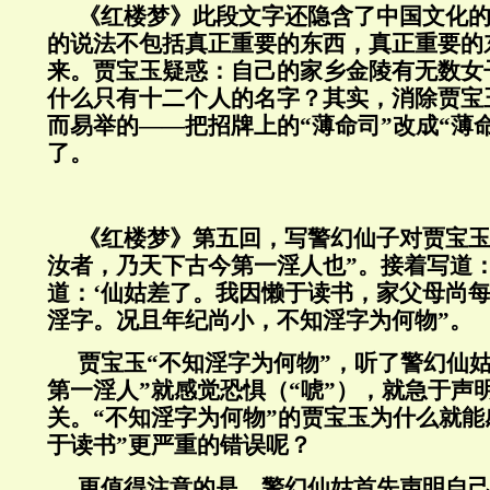
《红楼梦》此段文字还隐含了中国文化
的说法不包括真正重要的东西，真正重要的
来。贾宝玉疑惑：自己的家乡金陵有无数女
什么只有十二个人的名字？其实，消除贾宝
而易举的——把招牌上的“薄命司”改成“薄
了。
《红楼梦》第五回，写警幻仙子对贾宝玉
汝者，乃天下古今第一淫人也”。接着写道
道：‘仙姑差了。我因懒于读书，家父母尚
淫字。况且年纪尚小，不知淫字为何物”。
贾宝玉“不知淫字为何物”，听了警幻仙
第一淫人”就感觉恐惧（“唬”），就急于声明
关。“不知淫字为何物”的贾宝玉为什么就能
于读书”更严重的错误呢？
更值得注意的是，警幻仙姑首先声明自己