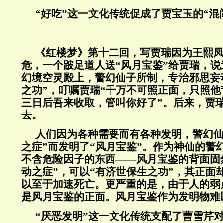
“好吃”这一文化传统促成了贾宝玉的“混
《红楼梦》第十二回，写贾瑞因为王熙
危，一个跛足道人送“风月宝鉴”给贾瑞，说
幻境空灵殿上，警幻仙子所制，专治邪思妄
之功”，叮嘱贾瑞“千万不可照正面，只照
三日后吾来收取，管叫你好了”。后来，贾瑞
去。
人们因为各种需要而有各种发明，警幻仙
之症”而发明了“风月宝鉴”。作为神仙的警
不含危险因子的东西——风月宝鉴的背面固
动之症”，可以“有济世保生之功”，其正面
以至于加速死亡。更严重的是，由于人的弱
是风月宝鉴的正面。风月宝鉴作为发明物难
“厌恶发明”这一文化传统支配了曹雪芹