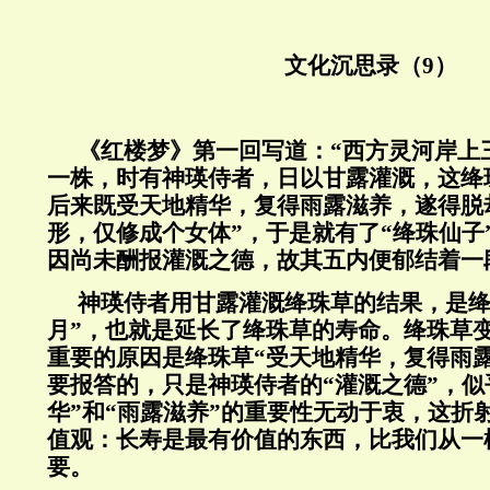
文化沉思录（9）
《红楼梦》第一回写道：“西方灵河岸上
一株，时有神瑛侍者，日以甘露灌溉，这绛
后来既受天地精华，复得雨露滋养，遂得脱
形，仅修成个女体”，于是就有了“绛珠仙子
因尚未酬报灌溉之德，故其五内便郁结着一
神瑛侍者用甘露灌溉绛珠草的结果，是绛
月”，也就是延长了绛珠草的寿命。绛珠草
重要的原因是绛珠草“受天地精华，复得雨
要报答的，只是神瑛侍者的“灌溉之德”，似
华”和“雨露滋养”的重要性无动于衷，这折
值观：长寿是最有价值的东西，比我们从一
要。