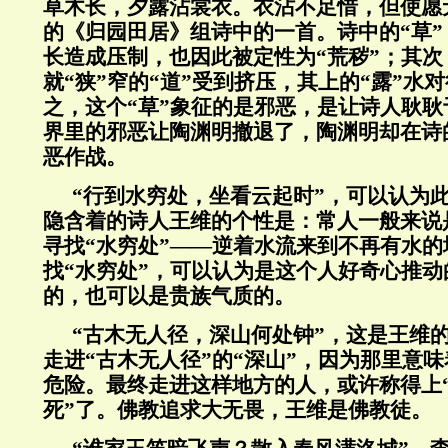
草木长，夕露沾裳衣。衣沾不足惜，但使愿
的《归园田居》组诗中的一首。诗中的“草”
长造成压制，也因此被定性为“荒秽”；其次
就“狭”窄的“道”受到挤压，其上的“露”水
之，这个“草”象征的是邪恶，是让诗人耿
界里的邪恶让陶渊明撤退了，陶渊明却在诗
恶作战。
“行到水穷处，坐看云起时”，可以认为
隐含着的诗人王维的个性是：常人一般来说
寻找“水穷处”——逆着水流来到不再有水
找“水穷处”，可以认为是这个人好奇心推
的，也可以是贵族气质的。
“古木无人径，深山何处钟”，这是王维
走进“古木无人径”的“深山”，因为那里意
危险。最终走进这样地方的人，或许称得上
死”了。佛教追求大无畏，王维是佛教徒。