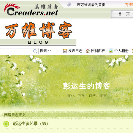
设万维读者为首页
万维
首 页
搜索>>
发表日志
控制面板
个人相册
彭运生的博客
文化、哲学、诗学、文学
网络日志正文
彭运生谈艺录（55）