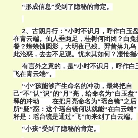
“形成信息”受到了隐秘的肯定。
2
、古朗月行：“小时不识月，呼作白玉
在青云端。仙人垂两足，桂树何团团？白兔
餐？蟾蜍蚀圆影，大明夜已残。羿昔落九乌
此沦惑，去去不足观。忧来其如何？凄怆摧
有言外之意的，是“小时不识月，呼作白
飞在青云端”。
“小”孩能够产生命名的冲动，最终把自
己“不”认“识”的“月”亮，给命名为“白玉
释的冲动——在把月亮命名为“瑶台镜”之后
所“疑”惑：这个瑶台镜何以就能“在白云端
释是：瑶台镜是通过“飞”而来到了白云端。
“小孩”受到了隐秘的肯定。