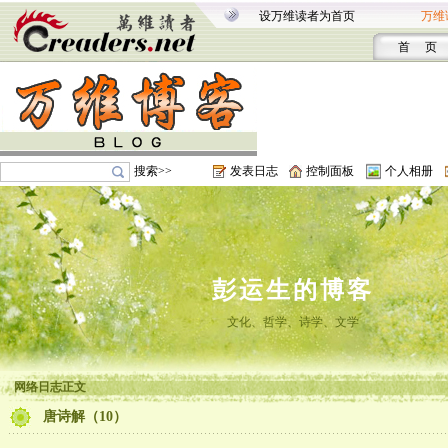
设万维读者为首页
万维
首 页
搜索>>
发表日志
控制面板
个人相册
彭运生的博客
文化、哲学、诗学、文学
网络日志正文
唐诗解（10）