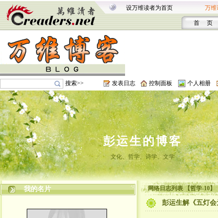
设万维读者为首页
万维
首 页
搜索>>
发表日志
控制面板
个人相册
彭运生的博客
文化、哲学、诗学、文学
网络日志列表 【哲学-10】
我的名片
彭运生解《五灯会