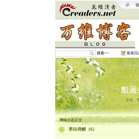
搜索>>
发表日
彭运
文化、
网络日志正文
李白诗解（6）