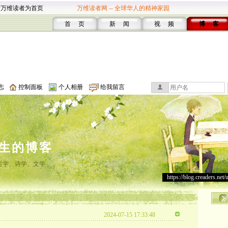
设万维读者为首页
万维读者网 -- 全球华人的精神家园
首 页
新 闻
视 频
博 客
志
控制面板
个人相册
给我留言
生的博客
哲学、诗学、文学
https://blog.creaders.net/
2024-07-15 17:33:48