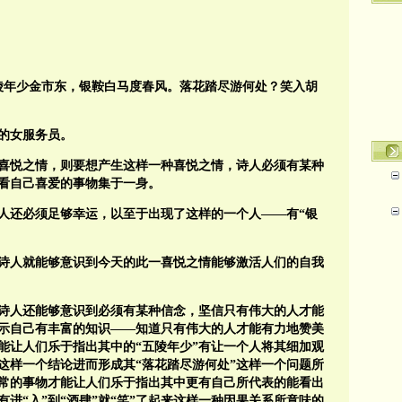
陵年少金市东，银鞍白马度春风。落花踏尽游何处？笑入胡
里的女服务员。
喜悦之情，则要想产生这样一种喜悦之情，诗人必须有某种
看自己喜爱的事物集于一身。
人还必须足够幸运，以至于出现了这样的一个人——有“银
诗人就能够意识到今天的此一喜悦之情能够激活人们的自我
诗人还能够意识到必须有某种信念，坚信只有伟大的人才能
示自己有丰富的知识——知道只有伟大的人才能有力地赞美
能让人们乐于指出其中的“
五陵年少
”有让一个人将其细加观
”这样一个结论进而形成其“
落花踏尽游何处
”这样一个问题所
常的事物才能让人们乐于指出其中更有自己所代表的能看出
有进“入”到“酒肆”就“笑”了起来这样一种因果关系所意味的