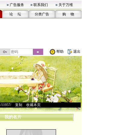
广告服务
联系我们
关于万维
论 坛
分类广告
购 物
帮助
退出
u/11957/
>
复制
>
收藏本页
我的名片