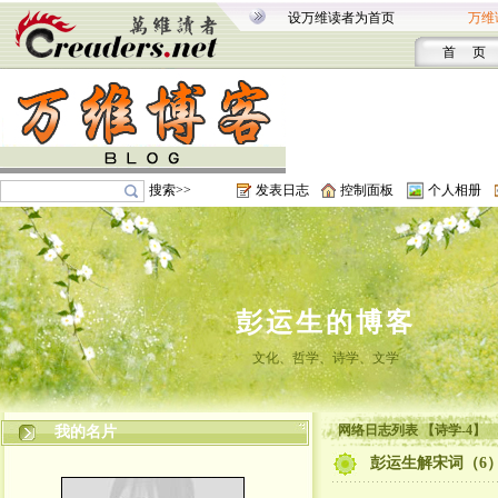
设万维读者为首页
万维
首 页
搜索>>
发表日志
控制面板
个人相册
彭运生的博客
文化、哲学、诗学、文学
网络日志列表 【诗学-4】
我的名片
彭运生解宋词（6