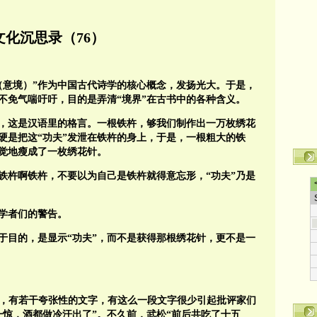
文化沉思录（76）
（意境）”作为中国古代诗学的核心概念，发扬光大。于是，
不免气喘吁吁，目的是弄清“境界”在古书中的各种含义。
”，这是汉语里的格言。一根铁杵，够我们制作出一万枚绣花
硬是把这“功夫”发泄在铁杵的身上，于是，一根粗大的铁
觉地瘦成了一枚绣花针。
铁杵啊铁杵，不要以为自己是铁杵就得意忘形，“功夫”乃是
学者们的警告。
至于目的，是显示“功夫”，而不是获得那根绣花针，更不是一
中，有若干夸张性的文字，有这么一段文字很少引起批评家们
一惊，酒都做冷汗出了”。不久前，武松“前后共吃了十五