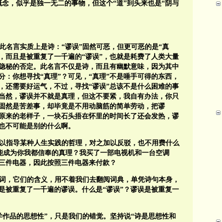
概念，似乎是独一无二的事物，但这个“道”到头来也是“阴与
此名言实质上是诗：“谬误”固然可恶，但更可恶的是“真
误，而且是被重复了一千遍的“谬误”，也就是耗费了人类大量
了隐秘的否定。此名言不仅是诗，而且有幽默意味，因为其中
分：你想寻找“真理”？可见，“真理”不是唾手可得的东西，
，还需要好运气，不过，寻找“谬误”总该不是什么困难的事
，当然，谬误并不就是真理，但这不要紧，我自有办法，你只
作固然是苦差事，却毕竟是不用动脑筋的简单劳动，把谬
是原来的老样子，一块石头捂在怀里的时间长了还会发热，谬
也不可能是别的什么啊。
以指导某种人生实践的哲理，对之加以反驳，也不用费什么
能成为你我都信奉的真理？我买了一部电视机和一台空调
三件电器，因此按照三件电器来付款？
词，它们的含义，用不着我们去翻阅词典，单凭诗句本身，
是被重复了一千遍的谬误。什么是“谬误”？谬误是被重复一
学作品的思想性”，只是我们的错觉。坚持说“诗是思想性和