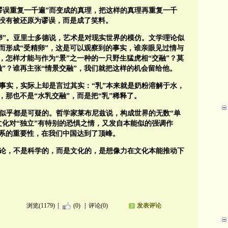
“谬误重复一千遍”而变成的真理，把这样的真理再重复一千
没有被还原为谬误，而是成了笑料。
精卵”。亚里士多德说，艺术是对现实世界的模仿。文学理论似
而形成“受精卵”，这是可以观察到的事实，谁亲眼见过情与
怎样才能与作为“景”之一种的一只野生猛虎相“交融”？莫
”？谁再主张“情景交融”，我们就把这样的机会留给他。
个事实，实际上却是言过其实：“乳”本来就是奶粉溶解于水，
，那也不是“水乳交融”，而是把“乳”稀释了。
，似乎都是可疑的。哲学家莱布尼兹说，构成世界的无数“单
文化对“独立”有特别的恐惧之情，又发自本能似的强调作
关系的重要性，在我们中国达到了顶峰。
论，不是科学的，而是文化的，是想像力在文化本能推动下
浏览(1179)
(0)
评论(0)
发表评论