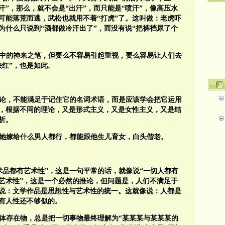
汗”，那么，就不会是“出汗”，而只能是“喷汗”，像高压水
可能落荒而逃，武松也就用不着“打虎”了。这叫做：老虎吓
为什么只说到“酒都做冷汗出了”，而没有说“把裤裆尿了个
中的神来之笔，但要么不容易引起重视，要么容易让人们去
映红”，也是如此。
论，不能满足于记住它的名词术语，而是应该学会把它运用
，根据不同的理论，又是形式主义，又是女性主义，又是结
析。
她嫁给什么男人都行，都能跟他生儿育女，白头偕老。
术品都有艺术性”，这是一句平常的话，就像说“一切人都有
有艺术性”，这是一个必然的推论，但问题是，人们不满足于
充说：文学作品是思想性与艺术性的统一。这就像说：人都是
有人性还不够似的。
体存在物，总是把一切事物最终理解为“某某某与某某某的