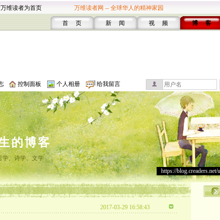
设万维读者为首页
万维读者网 -- 全球华人的精神家园
首 页
新 闻
视 频
博 客
志
控制面板
个人相册
给我留言
生的博客
哲学、诗学、文学
https://blog.creaders.net/
2017-03-29 16:58:43