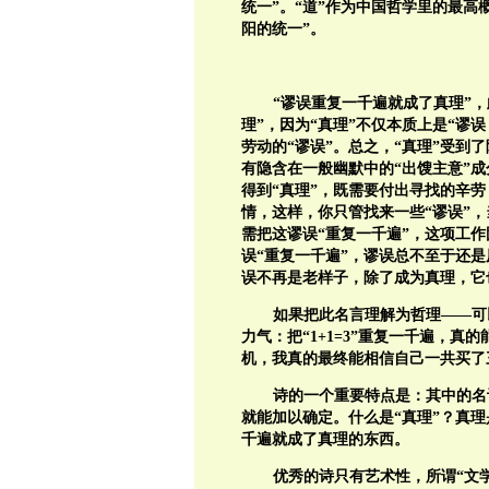
统一”。“道”作为中国哲学里的最高
阳的统一”。
“谬误重复一千遍就成了真理”，
理”，因为“真理”不仅本质上是“谬
劳动的“谬误”。总之，“真理”受到
有隐含在一般幽默中的“出馊主意”成
得到“真理”，既需要付出寻找的辛劳
情，这样，你只管找来一些“谬误”
需把这谬误“重复一千遍”，这项工
误“重复一千遍”，谬误总不至于还
误不再是老样子，除了成为真理，它
如果把此名言理解为哲理——可
力气：把“
1+1=3
”
重复一千遍，真的
机，我真的最终能相信自己一共买了
诗的一个重要特点是：其中的名
就能加以确定。什么是“真理”？真理
千遍就成了真理的东西。
优秀的诗只有艺术性，所谓“文