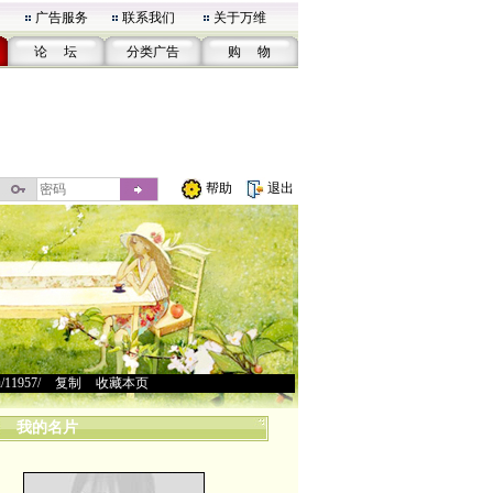
广告服务
联系我们
关于万维
论 坛
分类广告
购 物
帮助
退出
u/11957/
>
复制
>
收藏本页
我的名片