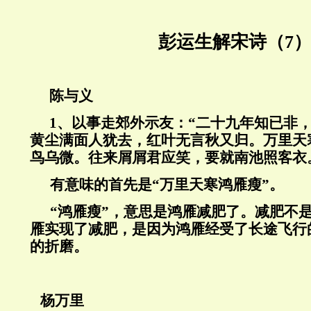
彭运生解宋诗（7
陈与义
1、
以事走郊外示友：“二十九年知已非
黄尘满面人犹去，红叶无言秋又归。万里天
鸟乌微。往来屑屑君应笑，要就南池照客衣
有意味的首先是“万里天寒鸿雁瘦”。
“鸿雁瘦”，意思是鸿雁减肥了。减肥不
雁实现了减肥，是因为鸿雁经受了长途飞行
的折磨。
杨万里