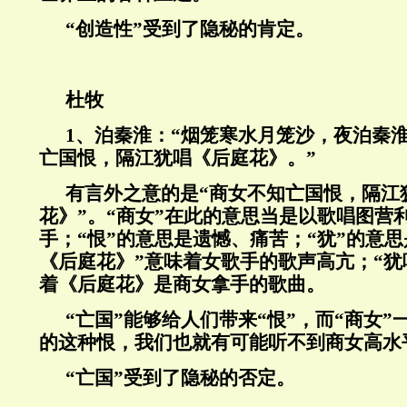
“
创造性
”
受到了隐秘的肯定。
杜牧
1
、泊秦淮：“烟笼寒水月笼沙，夜泊秦
亡国恨，隔江犹唱《后庭花》。”
有言外之意的是“商女不知亡国恨，隔江
花》”。“商女”在此的意思当是以歌唱图营
手；“恨”的意思是遗憾、痛苦；“犹
”
的意思
《后庭花》”意味着女歌手的歌声高亢；“犹
着《后庭花》是商女拿手的歌曲。
“
亡国
”
能够给人们带来
“
恨
”
，而
“
商女
”
的这种恨，我们也就有可能听不到商女高水
“
亡国
”
受到了隐秘的否定。