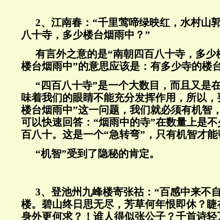
2
、江南春：“千里莺啼绿映红，水村山
八十寺，多少楼台烟雨中？”
有言外之意的是“南朝四百八十寺，多少
楼台烟雨中
”
的意思应该是：有多少寺的楼
“四百八十寺”是一个大数目，而且又是在
味着我们的眼睛不能充分发挥作用，所以，
楼台烟雨中”这一问题，我们就必须有机智
可以快速回答：“烟雨中的寺”在数量上是
百八十。这是一个“急转弯”，只有机智才
“机智”受到了隐秘的肯定。
3
、登池州九峰楼寄张祜：“百感中来不
楼。碧山终日思无尽，芳草何年恨即休？睫
身外更何求？！谁人得似张公子？千首诗轻