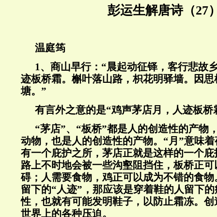
彭运生解唐诗（27
温庭筠
1
、商山早行：“晨起动征铎，客行悲故
迹板桥霜。槲叶落山路，枳花明驿墙。因思
塘。”
有言外之意的是“鸡声茅店月，人迹板桥
“
茅店
”
、
“
板桥
”
都是人的创造性的产物
动物，也是人的创造性的产物。
“
月
”
意味着
有一个庇护之所，茅店正就是这样的一个庇
路上不时地会被一些沟壑阻挡住，板桥正可
碍；人需要食物，鸡正可以成为不错的食物
留下的
“
人迹
”
，那应该是穿着鞋的人留下的
性，也就有可能发明鞋子，以防止霜冻。创
世界上的各种压迫。