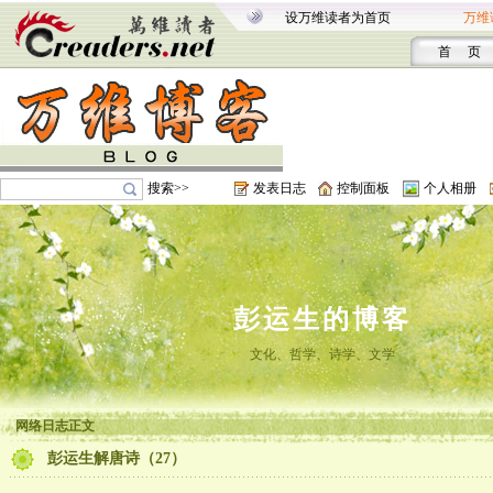
设万维读者为首页
万维
首 页
搜索>>
发表日志
控制面板
个人相册
彭运生的博客
文化、哲学、诗学、文学
网络日志正文
彭运生解唐诗（27）