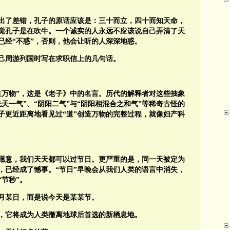
出了差错，孔子的原话应该是：三十而立，四十而知天命，
觉孔子是在吹牛。一个诚实的人永远不应该说自己弄清了天
已经“不惑”，否则，他会让听的人深深地惑。
己周游列国时写在求职信上的几句话。
生万物”，这是《老子》中的名言。历代的解释者对这些抽象
天一气”、“阴阳二气”与“阴阳相混合之和气”等稀奇古怪的
子更近距离地看见过“道”创造万物的完整过程，就像妇产科
愿意，我们天天都可以过节日。更严重的是，同一天被定为
，已经成了憾事。“节日”早晚会从我们人类的语言中消失，
“节秒”。
月某日，而是说今天是某某节。
，它将成为人类撤离地球后首选的新栖息地。