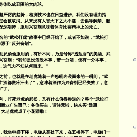
身体吃成丑陋的大肉球。
越严厉的趋势，检测技术也在日益进步。我们没有理由指
定会被取消。从来没有人冒天下之大不韪，去倡导解禁。服
深深期待，服用兴奋剂意味着体育比赛精神上的死亡。
名的“武松打虎”故事中已经开始了，或者不如说，“武松打
源于“反兴奋剂”。
动员偷偷服用的，有所不同，乃是号称“透瓶香”的美酒。武
兴奋剂：“我却是没酒没本事，带一分酒，便有一分本事，
，这气力不知从何而来。”
之前，也就是在老虎随着一声怒吼奔袭而来的一瞬间，“武
谓“酒都做冷汗出了”，意味着酒作为兴奋剂已经失效了，意
”了。
一句，打死老虎的武松，又有什么值得称道的？整个“武松打
则商业广告而已：各位买主，请注意啦，快来买“透瓶
，大老虎就成了小花猫嘞！
，我坐电梯下楼，电梯从高处下来，在五楼停下，电梯门一