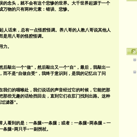
误的念头，就不会有这个悲惨的世界。大千世界起源于一个
成万物的只有两种元素：错误、悲惨。
起人话来，总有一点怪腔怪调。养八哥的人教八哥说其他人
而是用八哥的怪腔怪调。
用力。
然后敲出一个“做”，然后敲出又一个“自”，最后，我敲出一
”，而不是“自做自受”，我终于意识到，是我的记忆出了问
在我们的咽喉处，我们说话的声音经过它的时候，它能把那
把那些无趣的话给挡回去，直到它们在肛门找到出路。这种
话过滤器”。
常人看到的是：一条腿
=
一条腿；或者：一条腿
=
两条腿－一
一条腿
=
两只手
+
一副拐杖。