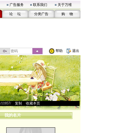
广告服务
联系我们
关于万维
论 坛
分类广告
购 物
帮助
退出
u/11957/
>
复制
>
收藏本页
我的名片