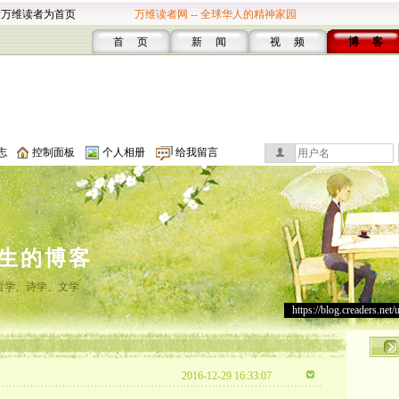
设万维读者为首页
万维读者网 -- 全球华人的精神家园
首 页
新 闻
视 频
博 客
志
控制面板
个人相册
给我留言
生的博客
哲学、诗学、文学
https://blog.creaders.net/
2016-12-29 16:33:07