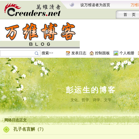
设万维读者为首页
万维
首 页
搜索>>
发表日志
控制面板
个人相册
彭运生的博客
文化、哲学、诗学、文学
网络日志正文
孔子名言解（7）