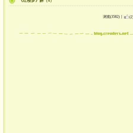
《红楼梦》解（4）
浏览(3582)
(2