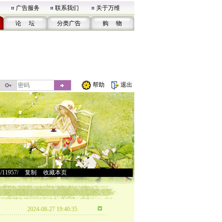
广告服务
联系我们
关于万维
论 坛
分类广告
购 物
帮助
退出
u/11957/
>
复制
>
收藏本页
2024-08-27 19:40:35