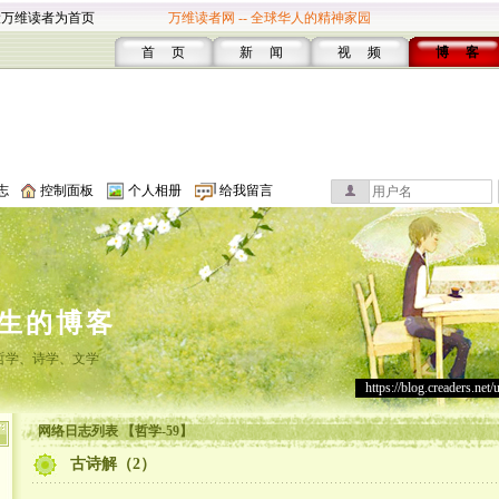
设万维读者为首页
万维读者网 -- 全球华人的精神家园
首 页
新 闻
视 频
博 客
志
控制面板
个人相册
给我留言
生的博客
哲学、诗学、文学
https://blog.creaders.net/
网络日志列表 【哲学-59】
古诗解（2）