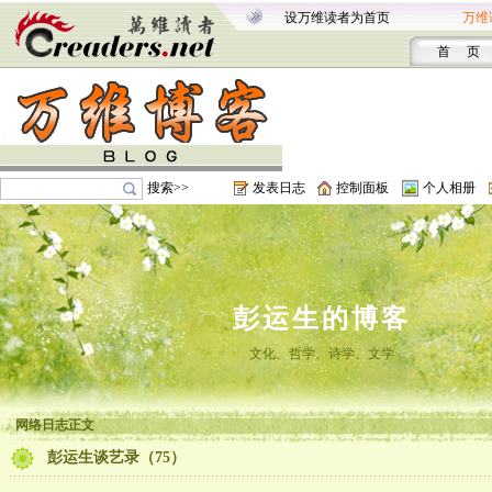
设万维读者为首页
万维
首 页
搜索>>
发表日志
控制面板
个人相册
彭运生的博客
文化、哲学、诗学、文学
网络日志正文
彭运生谈艺录（75）