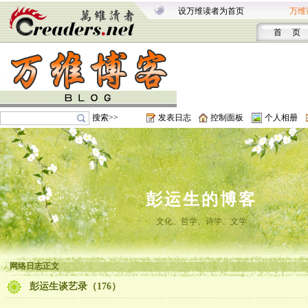
设万维读者为首页
万维
首 页
搜索>>
发表日志
控制面板
个人相册
彭运生的博客
文化、哲学、诗学、文学
网络日志正文
彭运生谈艺录（176）