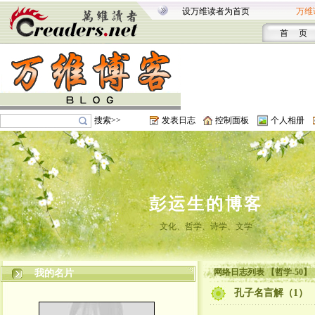
设万维读者为首页
万维
首 页
搜索>>
发表日志
控制面板
个人相册
彭运生的博客
文化、哲学、诗学、文学
网络日志列表 【哲学-50】
我的名片
孔子名言解（1）