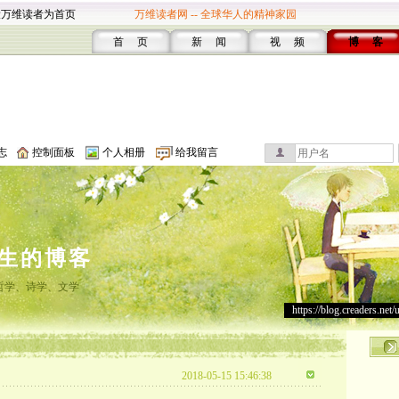
设万维读者为首页
万维读者网 -- 全球华人的精神家园
首 页
新 闻
视 频
博 客
志
控制面板
个人相册
给我留言
生的博客
哲学、诗学、文学
https://blog.creaders.net/
2018-05-15 15:46:38