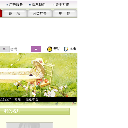
广告服务
联系我们
关于万维
论 坛
分类广告
购 物
帮助
退出
u/11957/
>
复制
>
收藏本页
我的名片