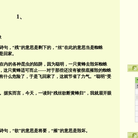
1、
象
诗句，“残”的意思是剩下的，“丝”在此的意思当是蜘蛛
思是回家。
在内的各种昆虫的陷阱，因为聪明，一只黄蜂去毁坏蜘蛛
，这只黄蜂适可而止——对于那些还没有被彻底摧毁的蜘蛛
有什么危险了，于是飞回家了，这就节省了力气。“聪明”受
征。据实而言，今天，一读到“残丝欲断黄蜂归”，我就眉开眼
诗句，“欲”的意思是将要，“摧”的意思是毁坏。