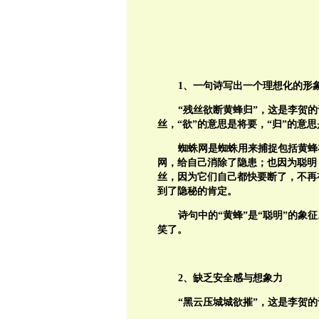
1、一句诗写出一个理想化的形
“残丝欲断黄蜂归”，这是李贺的
丝，“欲”的意思是将要，“归”的意
蜘蛛网是蜘蛛用来捕捉包括黄蜂
网，给自己消除了隐患；也因为聪明
丝，因为它们自己都快要断了，不再
到了隐秘的肯定。
诗句中的“黄蜂”是“聪明”的象
笑了。
2、缺乏安全感与想象力
“黑云压城城欲摧”，这是李贺的