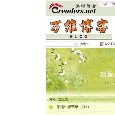
搜索>>
发表日
彭运
文化、
网络日志正文
彭运生谈艺录（218）