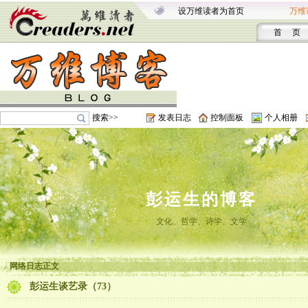
设万维读者为首页
万维
首 页
搜索>>
发表日志
控制面板
个人相册
彭运生的博客
文化、哲学、诗学、文学
网络日志正文
彭运生谈艺录（73）