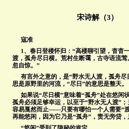
宋诗解（3）
寇准
1
、
春日登楼怀归：“高楼聊引望，杳杳
渡，孤舟尽日横。荒村生断霭，古寺语流莺
忽自惊。”
有言外之意的，是“野水无人渡，孤舟尽日
思是原野里的河流，“尽日”的意思是整天。
如果说“尽日横”意味着“孤舟”处在悠闲
孤舟必须足够幸运，以至于“野水无人渡”
容易戛然而止——只要有哪怕一个人需要“渡
再能悠闲，因为它乃是“孤舟”，责无旁贷，
“悠闲”受到了隐秘的肯定。