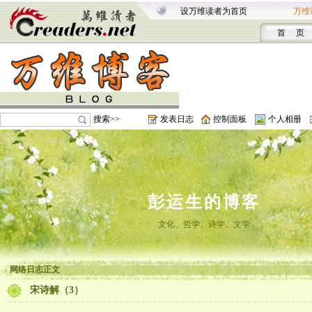
设万维读者为首页
万维
首 页
搜索>>
发表日志
控制面板
个人相册
彭运生的博客
文化、哲学、诗学、文学
网络日志正文
宋诗解（3）