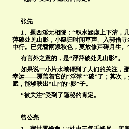
张先
1
、题西溪无相院：“积水涵虚上下清，
萍破处见山影，小艇归时闻草声。入郭僧寻
中行。已凭暂雨添秋色，莫放修芦碍月生。
有言外之意的，是“浮萍破处见山影”。
如果说一小片水域得到了人们的关注，
幸运——覆盖着它的“浮萍”“破”了；其次
赋，能够映出“山”的“影”子。
“被关注”受到了隐秘的肯定。
曾公亮
1
、宿甘露僧舍：“枕中云气千峰尽，床