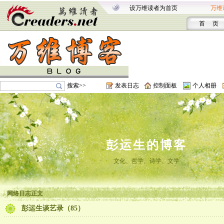
设万维读者为首页
万维
首 页
搜索>>
发表日志
控制面板
个人相册
彭运生的博客
文化、哲学、诗学、文学
网络日志正文
彭运生谈艺录（85）