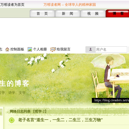
设万维读者为首页
万维读者网 -- 全球华人的精神家园
首 页
新 闻
视 频
博 客
志
控制面板
个人相册
给我留言
生的博客
哲学、诗学、文学
https://blog.creaders.net/
网络日志列表 【哲学-2】
老子名言“道生一，一生二，二生三，三生万物”