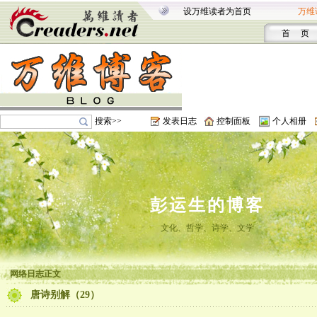
设万维读者为首页
万维
首 页
搜索>>
发表日志
控制面板
个人相册
彭运生的博客
文化、哲学、诗学、文学
网络日志正文
唐诗别解（29）