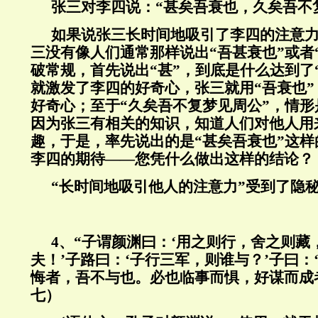
张三对李四说：“甚矣吾衰也，久矣吾不
如果说张三长时间地吸引了李四的注意
三没有像人们通常那样说出“吾甚衰也”或者
破常规，首先说出“甚”，到底是什么达到了
就激发了李四的好奇心，张三就用“吾衰也
好奇心；至于“久矣吾不复梦见周公”，情
因为张三有相关的知识，知道人们对他人用
趣，于是，率先说出的是“甚矣吾衰也”这
李四的期待——您凭什么做出这样的结论？
“长时间地吸引他人的注意力”受到了隐
4、“子谓颜渊曰：‘用之则行，舍之则藏
夫！’子路曰：‘子行三军，则谁与？’子曰：
悔者，吾不与也。必也临事而惧，好谋而成者
七）