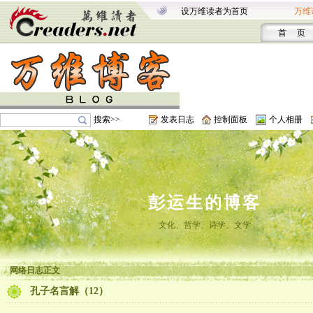
设万维读者为首页
万维
首 页
搜索>>
发表日志
控制面板
个人相册
彭运生的博客
文化、哲学、诗学、文学
网络日志正文
孔子名言解（12）