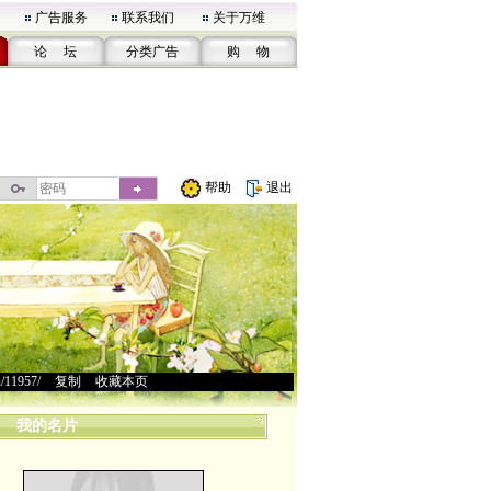
广告服务
联系我们
关于万维
论 坛
分类广告
购 物
帮助
退出
u/11957/
>
复制
>
收藏本页
我的名片