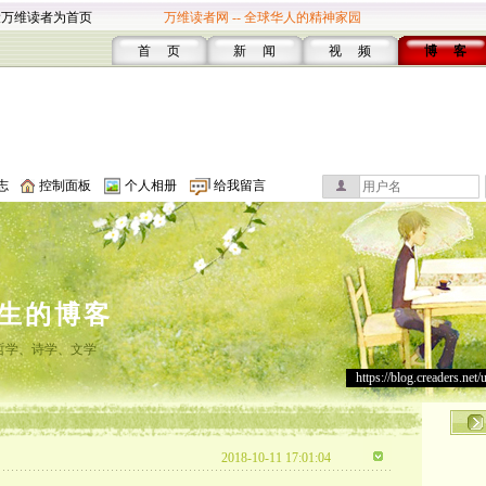
设万维读者为首页
万维读者网 -- 全球华人的精神家园
首 页
新 闻
视 频
博 客
志
控制面板
个人相册
给我留言
生的博客
哲学、诗学、文学
https://blog.creaders.net/
2018-10-11 17:01:04