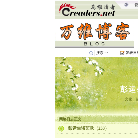
搜索>>
发表日
彭运
文化、
网络日志正文
彭运生谈艺录（233）