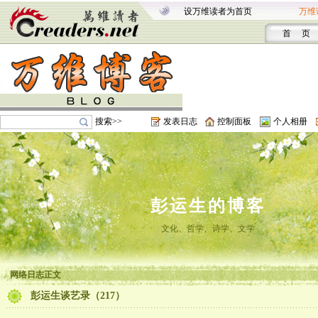
设万维读者为首页
万维
首 页
搜索>>
发表日志
控制面板
个人相册
彭运生的博客
文化、哲学、诗学、文学
网络日志正文
彭运生谈艺录（217）