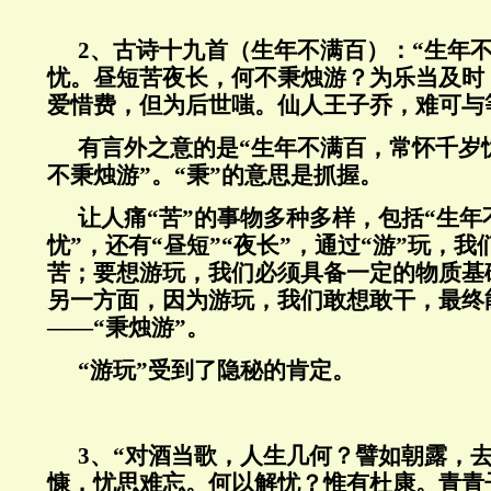
2、古诗十九首（生年不满百）：“生年
忧。昼短苦夜长，何不秉烛游？为乐当及时
爱惜费，但为后世嗤。仙人王子乔，难可与
有言外之意的是“生年不满百，常怀千岁
不秉烛游”。“秉”的意思是抓握。
让人痛“苦”的事物多种多样，包括“生年
忧”，还有“昼短”“夜长”，通过“游”玩，
苦；要想游玩，我们必须具备一定的物质基
另一方面，因为游玩，我们敢想敢干，最终
——“秉烛游”。
“游玩”受到了隐秘的肯定。
3
、“对酒当歌，人生几何？譬如朝露，
慷，忧思难忘。何以解忧？惟有杜康。青青