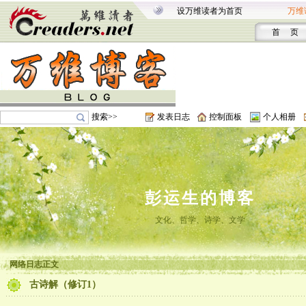
设万维读者为首页
万维
首 页
搜索>>
发表日志
控制面板
个人相册
彭运生的博客
文化、哲学、诗学、文学
网络日志正文
古诗解（修订1）