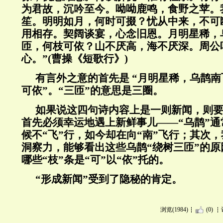
为君故，沉吟至今。呦呦鹿鸣，食野之苹。
笙。明明如月，何时可掇？忧从中来，不可
用相存。契阔谈宴，心念旧恩。月明星稀，
匝，何枝可依？山不厌高，海不厌深。周公
心。”
(
曹操《短歌行》
)
有言外之意的首先是
“月明星稀，乌鹊
可依”。“三匝”的意思是三圈。
如果说这四句诗内容上是一则新闻，则
首先必须幸运地遇上新鲜事儿——“乌鹊”通
候不“飞”行，如今却在向“南”飞行；其次
洞察力，能够看出这些乌鹊“绕树三匝”的
哪些“枝”条是“可”以“依”托的。
“形成新闻”受到了隐秘的肯定。
浏览(1984)
(0)