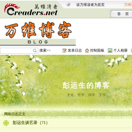
设万维读者为首页
万维
首 页
搜索>>
发表日志
控制面板
个人相册
彭运生的博客
文化、哲学、诗学、文学
网络日志正文
彭运生谈艺录（71）