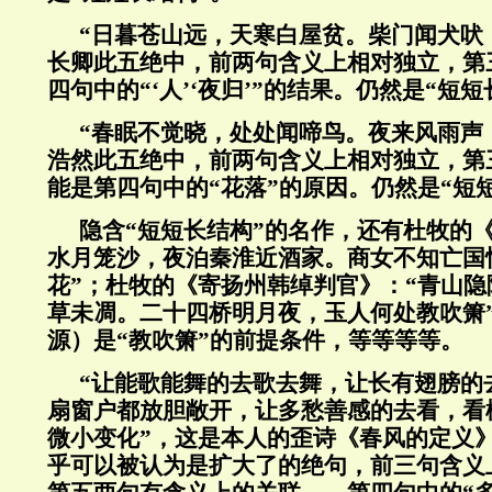
“日暮苍山远，天寒白屋贫。柴门闻犬吠
长卿此五绝中，前两句含义上相对独立，第
四句中的“‘人’‘夜归’”的结果。仍然是“短短
“春眠不觉晓，处处闻啼鸟。夜来风雨声
浩然此五绝中，前两句含义上相对独立，第
能是第四句中的“花落”的原因。仍然是“短
隐含“短短长结构”的名作，还有杜牧的
水月笼沙，夜泊秦淮近酒家。商女不知亡国
花”；杜牧的《寄扬州韩绰判官》：“青山
草未凋。二十四桥明月夜，玉人何处教吹箫”
源）是“教吹箫”的前提条件，等等等等。
“让能歌能舞的去歌去舞，让长有翅膀的
扇窗户都放胆敞开，让多愁善感的去看，看
微小变化”，这是本人的歪诗《春风的定义
乎可以被认为是扩大了的绝句，前三句含义