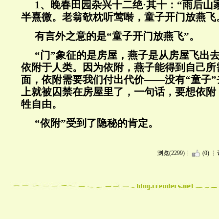
1
、晚春田园杂兴十二绝·其十：“雨后山
半熹微。老翁欹枕听莺啭，童子开门放燕飞
有言外之意的是“童子开门放燕飞”。
“
门
”
象征的是房屋，燕子是从房屋飞出
依附于人类。因为依附，燕子能得到自己所
面，依附需要我们付出代价——没有
“
童子
”
上就被囚禁在房屋里了，一句话，要想依附
牲自由。
“
依附
”
受到了隐秘的肯定。
浏览(2299)
(0)