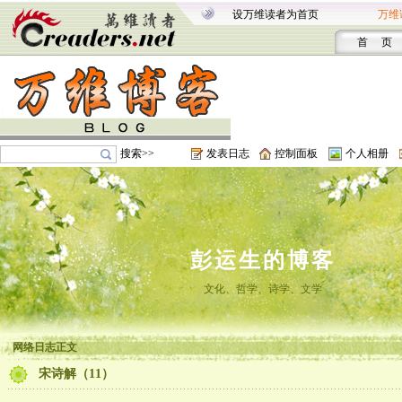
设万维读者为首页
万维
首 页
搜索>>
发表日志
控制面板
个人相册
彭运生的博客
文化、哲学、诗学、文学
网络日志正文
宋诗解（11）