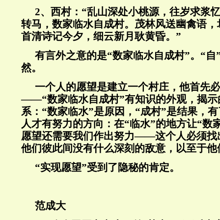
2
、西村：
“
乱山深处小桃源，往岁求浆
转马，数家临水自成村。茂林风送幽禽语，
首清诗记今夕，细云新月耿黄昏。
”
有言外之意的是
“
数家临水自成村
”
。“自
然。
一个人的愿望是建立一个村庄，他首先
——“数家临水自成村”有知识的外观，揭
系：“数家临水”是原因，“成村”是结果，
人才有努力的方向：在“临水”的地方让“数
愿望还需要我们作出努力——这个人必须找
他们彼此间没有什么深刻的敌意，以至于他
“实现愿望”受到了隐秘的肯定。
范成大