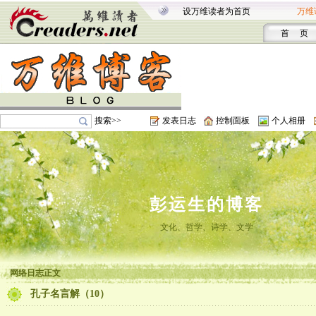
设万维读者为首页
万维
首 页
搜索>>
发表日志
控制面板
个人相册
彭运生的博客
文化、哲学、诗学、文学
网络日志正文
孔子名言解（10）