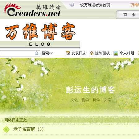
设万维读者为首页
万维
首 页
搜索>>
发表日志
控制面板
个人相册
彭运生的博客
文化、哲学、诗学、文学
网络日志正文
老子名言解（5）