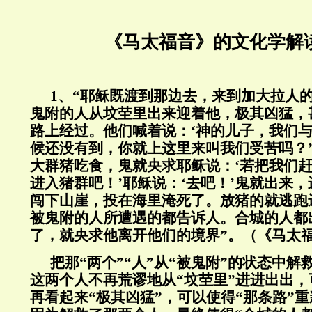
《马太福音》的文化学解
1、“耶稣既渡到那边去，来到加大拉人
鬼附的人从坟茔里出来迎着他，极其凶猛，
路上经过。他们喊着说：‘神的儿子，我们
候还没有到，你就上这里来叫我们受苦吗？
大群猪吃食，鬼就央求耶稣说：‘若把我们
进入猪群吧！’耶稣说：‘去吧！’鬼就出来
闯下山崖，投在海里淹死了。放猪的就逃跑
被鬼附的人所遭遇的都告诉人。合城的人都
了，就央求他离开他们的境界”。（《马太
把那“两个”“人”从“被鬼附”的状态中
这两个人不再荒谬地从“坟茔里”进进出出
再看起来“极其凶猛”，可以使得“那条路”