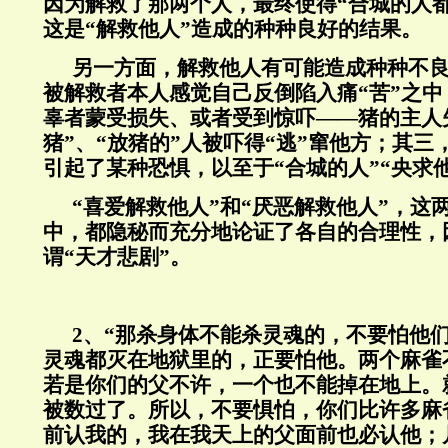
因为解救了那两个人，最终使得“合城的人
这是“解救他人”造成的种种良好的结果。
另一方面，解救他人有可能造成种种不
被解救者本人感觉自己反倒陷入痛“苦”之
辜者蒙受损失、或者受到惊吓——猪的主人
猪”、“放猪的”人被吓得“逃”窜他方；其三
引起了某种恐惧，以至于“合城的人”“央求
“喜爱解救他人”和“厌恶解救他人”，这
中，都隐秘而充分地论证了各自的合理性，
谓“天才悲剧”。
2、“那杀身体不能杀灵魂的，不要怕他
灵魂都灭在地狱里的，正要怕他。两个麻雀
若是你们的父不许，一个也不能掉在地上。
被数过了。所以，不要惧怕，你们比许多麻
前认我的，我在我天上的父面前也必认他；