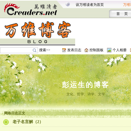
设万维读者为首页
万维
首 页
搜索>>
发表日志
控制面板
个人相册
彭运生的博客
文化、哲学、诗学、文学
网络日志正文
老子名言解（2）