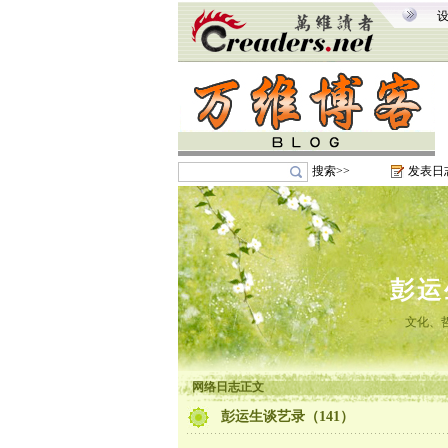
搜索>>
发表日
彭运
文化、
网络日志正文
彭运生谈艺录（141）