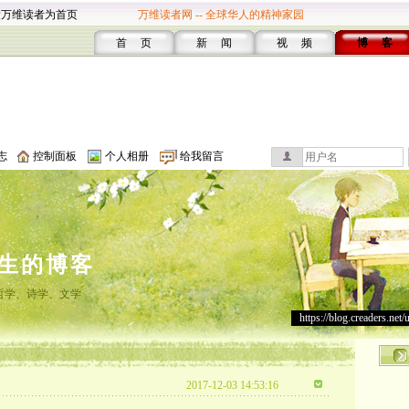
设万维读者为首页
万维读者网 -- 全球华人的精神家园
首 页
新 闻
视 频
博 客
志
控制面板
个人相册
给我留言
生的博客
哲学、诗学、文学
https://blog.creaders.net/
2017-12-03 14:53:16