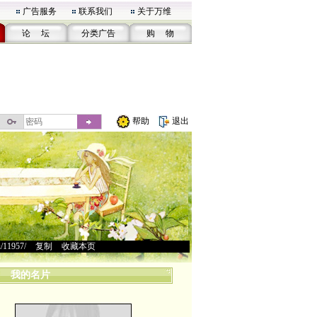
广告服务
联系我们
关于万维
论 坛
分类广告
购 物
帮助
退出
u/11957/
>
复制
>
收藏本页
我的名片