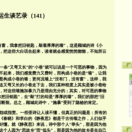
运生谈艺录（141）
有窗，我拿把旧钥匙，敲着厚厚的墙”，这是顾城的诗《小
，把这些大白话合起来，读者就会感觉恍恍惚惚，不知所云
一条“又弯又长”的“小巷”就可以说是一个可恶的事物，因为
不起来，我们感觉费力又费时，而构成小巷的是“墙”，让我
是构成小巷的墙；更何况墙上“没有门，没有窗”，这样，我
这又弯又长的小巷走下去，我们某种程度上其实是被小巷给
，对这些墙施加暴力乃是理由充分的；其实，对可恶的事物
把旧钥匙”，去“敲”打的却是“厚厚的墙”，我们的那把“旧
而断裂。总之，顾城此诗中，“施暴”受到了隐秘的肯定。
抱怨或指责。一些歪诗让人读不懂，但真正的问题是：所有的
《春晓》和李白的《静夜思》都是千古传颂之作，人们似乎
好懂。就《静夜思》来说，诗中那个人“举头”，那是因为他
这个人因为“思故乡”而“低头”，那是因为他的故乡是在自己