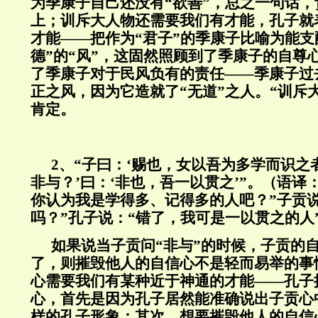
为季康子自己还没有“欲善”，总之一句话
上；训斥大人物还需要我们有才能，孔子就
才能——把作为“君子”的季康子比喻为能支
德”的“风”，这固然照顾到了季康子的自尊
了季康子对于民风负有的责任——季康子过
正之风，因为它造就了“无道”之人。“训斥
肯定。
2
、“子曰：‘赐也，女以吾为多学而识之者
非与？’曰：‘非也，吾一以贯之’”。（语译
你认为我是学得多、记得多的人吧？”子贡
吗？”孔子说：“错了，我可是一以贯之的人
如果说当子贡问“非与”的时候，子贡的
了，则摧毁他人的自信心不是轻而易举的事
心需要我们有某种近于神通的才能——孔子
心，首先是因为孔子居然能准确说出子贡心
样的孔子形象；其次，想要摧毁他人的自信