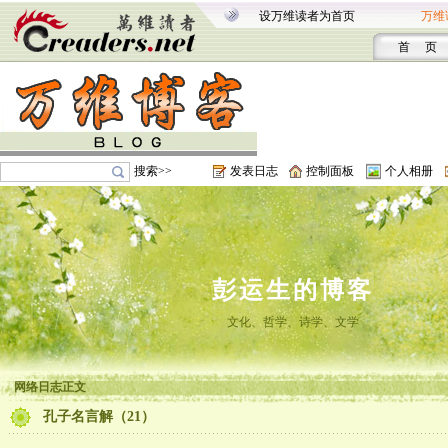
设万维读者为首页
万维
首 页
搜索>>
发表日志
控制面板
个人相册
彭运生的博客
文化、哲学、诗学、文学
网络日志正文
孔子名言解（21）