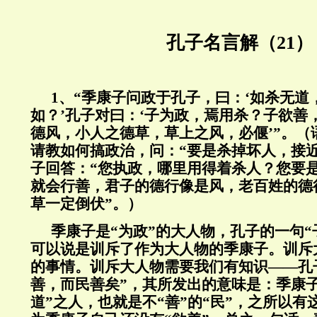
孔子名言解（21）
1
、“季康子问政于孔子，曰：‘如杀无道
如？’孔子对曰：‘子为政，焉用杀？子欲善
德风，小人之德草，草上之风，必偃’”。（
请教如何搞政治，问：“要是杀掉坏人，接
子回答：“您执政，哪里用得着杀人？您要
就会行善，君子的德行像是风，老百姓的德
草一定倒伏”。）
季康子是“为政”的大人物，孔子的一句“
可以说是训斥了作为大人物的季康子。训斥
的事情。训斥大人物需要我们有知识——孔
善，而民善矣”，其所发出的意味是：季康
道”之人，也就是不“善”的“民”，之所以