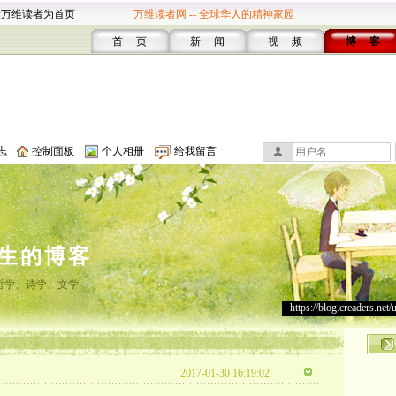
设万维读者为首页
万维读者网 -- 全球华人的精神家园
首 页
新 闻
视 频
博 客
志
控制面板
个人相册
给我留言
生的博客
哲学、诗学、文学
https://blog.creaders.net/
2017-01-30 16:19:02