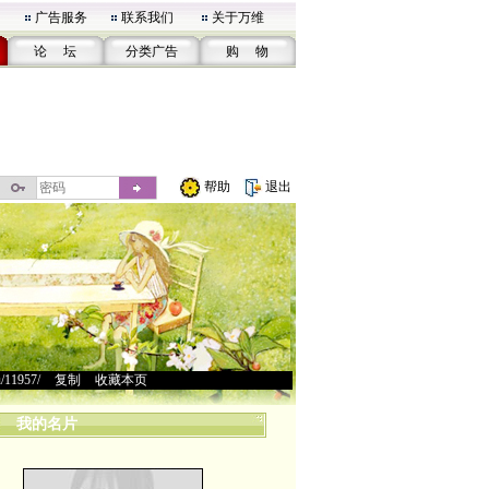
广告服务
联系我们
关于万维
论 坛
分类广告
购 物
帮助
退出
u/11957/
>
复制
>
收藏本页
我的名片