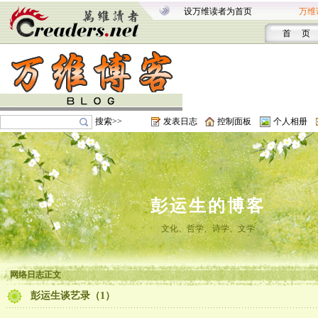
设万维读者为首页
万维
首 页
搜索>>
发表日志
控制面板
个人相册
彭运生的博客
文化、哲学、诗学、文学
网络日志正文
彭运生谈艺录（1）