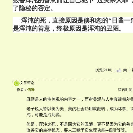
报答浑沌的善意而让自己犯下“过失杀人罪”
了隐秘的否定。
浑沌的死，直接原因是倏和忽的“日凿一
是浑沌的善意，终极原因是浑沌的丑陋。
浏览(2110)
(0)
文章评论
作者：
信释
留言时间：20
丑陋是人的审美观的内容之一，而审美观与人生真谛相差
老子说人皆以美为美，美的社会功用就翻转，成为坏事。博
沌，可能是沿此说。
但是，浑沌之死，不是因为它的丑陋，更不是因为它的善
改善它的生存状态，要人工赋予它生理功能--视听等等。