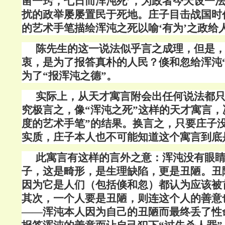
凿一窍，七日而浑沌死’，为政者今天设一
扰的政举屡屡置民于死地。庄子目击战国时
的艺术手笔描绘浑沌之死以喻‘有为’之政给
陈先生的这一说法似乎言之成理，但是，
衷，是为了报答真朴的人民？倏和忽给浑沌
为了“报浑沌之德”。
实际上，从天才寓言附会出任何说法都
究极言之，像“浑沌之死”这样的天才寓言，
度的艺术手笔”的结果。换言之，只要庄子
实质，庄子本人也不可能知道这个寓言到底
此寓言有这样的言外之意：浑沌没有眼
子，这是畸形，是生理缺陷，更是丑陋。丑
因为它是人们（包括倏和忽）都认为应该被
其次，一个人要是丑陋，则连这个人的善意
——浑沌本人因为自己的丑陋而最终丢了性