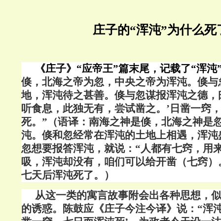
庄子的“浑沌”为什么死
《庄子》“应帝王”篇末尾，记载了“浑沌
倏，北海之帝为忽，中央之帝为浑沌。倏与
地，浑沌待之甚善。倏与忽谋报浑沌之德，
听食息，此独无有，尝试凿之。’日凿一窍
死。”（语译：南海之神是倏，北海之神是
沌。倏和忽经常在浑沌的土地上相遇，浑沌
忽想要报答浑沌，就说：“人都有七窍，用
吸，浑沌却没有，咱们可以给开凿（七窍）
七天后浑沌死了。）
从这一类的寓言故事附会出各种思想，
的诱惑。陈鼓应《庄子今注今译》说：“浑沌